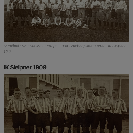
Semifinal i Svenska Mästerskapet 1908, Göteborgskamraterna - IK Sleipner
10-0
IK Sleipner 1909