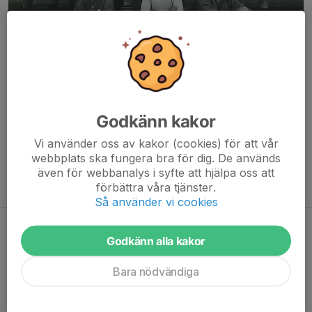
Stående fr. v:
Viktor Friström, Eric Skärnell, Nils Johnsson, Ernst
Johansson,
Godkänn kakor
Eskil Lindberg, Einar Olovsson, Birger Johansson, Nils
Magnusson.
Vi använder oss av kakor (cookies) för att vår
webbplats ska fungera bra för dig. De används
Sittande fr.v:
Rudolf Haglund, David Hulterström, Gustav
även för webbanalys i syfte att hjälpa oss att
Gustavsson.
förbättra våra tjänster.
Så använder vi cookies
IK Sleipner 1908
Godkänn alla kakor
Bara nödvändiga