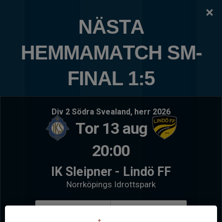
×
IK SLEIPNER
NÄSTA
P-2018 (P8)
HEMMAMATCH SM-
Logga in
Hem
FINAL 1:5
Nästa match
Senaste resultat
Inga tidigare matcher
Div 2 Södra Svealand, herr 2026
Tor 13 aug
20:00
IK Sleipner - Lindö FF
Norrköpings Idrottspark
Läs mer
Köp biljett