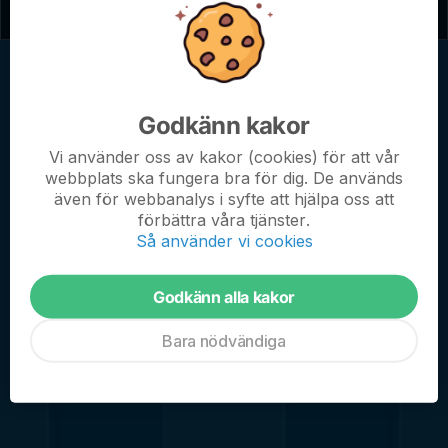
Godkänn kakor
IK Sleipners P-2018 spelar med två lag i sammandrag 5-5 för
pojkar 8 år.
Vi använder oss av kakor (cookies) för att vår
webbplats ska fungera bra för dig. De används
även för webbanalys i syfte att hjälpa oss att
Randigt är roligt!
förbättra våra tjänster.
Så använder vi cookies
Godkänn alla kakor
Bara nödvändiga