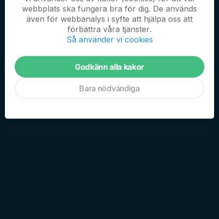
webbplats ska fungera bra för dig. De används
även för webbanalys i syfte att hjälpa oss att
förbättra våra tjänster.
Så använder vi cookies
Godkänn alla kakor
Bara nödvändiga
4 juni 1916
säkrade IK Sleipner seriesegern i Mellansvenska
Serien.
Efter att ha vunnit Östgötaserien A säsongerna 1912 och 1913
fick IK Sleipner möjlighet att delta i Mellansvenska Serien som
startade hösten 1911...
Läs mer