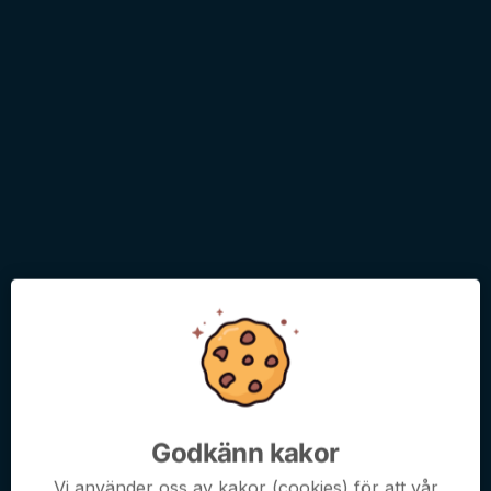
”Takt och hållplats” är ett talesätt som sätter riktning,
uppföljning av pågående processer är en vardag just nu,
styrelsen har under april och maj fortsatt arbetet med att stärka
upp rutiner och plan för fortsatt arbete...
Läs mer
I backspegeln: 110 år sedan serieseger
i Mellansvenska Serien
4 jun, 09:00
0 kommentarer
Godkänn kakor
Vi använder oss av kakor (cookies) för att vår