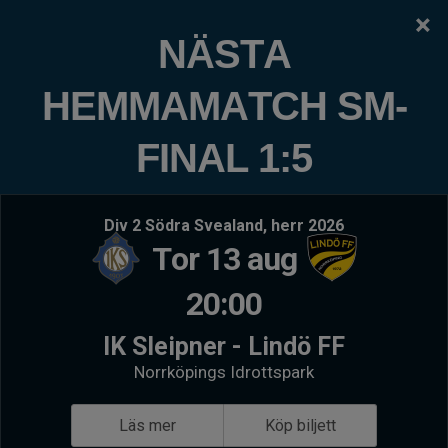
×
IK SLEIPNER
NÄSTA
"Randigt Är Roligt"
HEMMAMATCH SM-
Logga in
Hem
FINAL 1:5
Kommande matcher
Senaste resultat
Pågår nu
- Div 2 Södra Svealand, herr 2026
Tis 18 au
Nyköpings BIS
IK Sl
Div 2 Södra Svealand, herr 2026
Tor 13 aug
IK Sleipner Herr A-lag
Söde
20:00
Följ oss
Facebook
Instagram
LinkedIn
Tiktok
IK Sleipner - Lindö FF
Norrköpings Idrottspark
Välkommen till Idrottsklubben Sleipner
Läs mer
Köp biljett