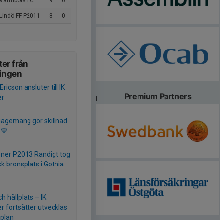
 Värmbols FC
9
6
Lindö FF P2011
8
0
er från
ningen
ricson ansluter till IK
Premium Partners
er
gagemang gör skillnad
 💙
ipner P2013 Randigt tog
sk bronsplats i Gothia
h hållplats – IK
er fortsätter utvecklas
 plan