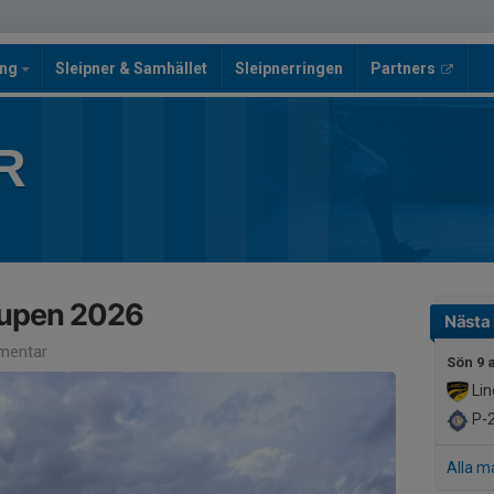
ing
Sleipner & Samhället
Sleipnerringen
Partners
R
scupen 2026
Nästa
mentar
Sön 9 
Lin
P-2
Alla m