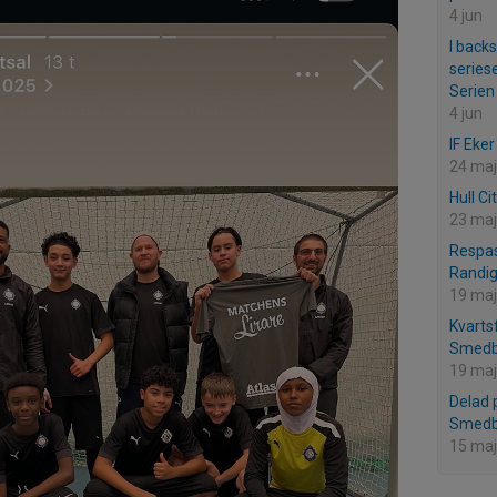
4 jun
I back
series
Serien
4 jun
IF Eker
24 maj
Hull Ci
23 maj
Respas
Randig
19 maj
Kvartsf
Smedb
19 maj
Delad 
Smed
15 maj