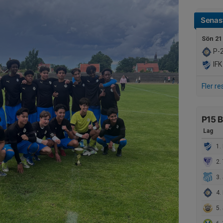
Senast
Sön 21
P-2
IFK
Fler re
P15 B
Lag
1. 
2. 
3. 
4. 
5. S