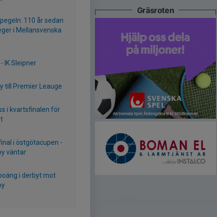
Gräsroten
spegeln: 110 år sedan
eger i Mellansvenska
 - IK Sleipner
ty till Premier Leauge
s i kvartsfinalen för
t
inal i östgötacupen -
y väntar
poäng i derbyt mot
by