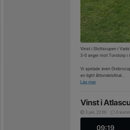
Vinst i Slottscupen i Vadst
3-0 seger mot Torstorp i 
Vi spelade även Örebrocupen
en tight åttondelsfinal....
Läs mer
Vinst i Atlas
3 jan, 22:00
0 komm