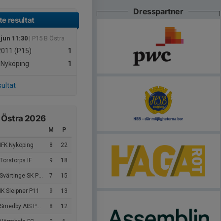
Dresspartner
e resultat
 jun 11:30
| P15 B Östra
011 (P15)
1
 Nyköping
1
sultat
 Östra 2026
M
P
IFK Nyköping
8
22
Torstorps IF
9
18
Svärtinge SK P2011
7
15
IK Sleipner P11
9
13
medby AIS P2011 Vit
8
12