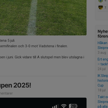
6.
7. 
Nyhet
före
ena 5 juli.
Håkan E
semifinalen och 3-0 mot Vadstena i finalen.
Sleipn
3 aug
 i juni. Gick vidare till A slutspel men blev utslagna i
Ert en
– tack!
24 jul
IK Sle
histori
cupen 2025!
Cup
18 jul
entarer
Takt oc
Sleipn
på alla