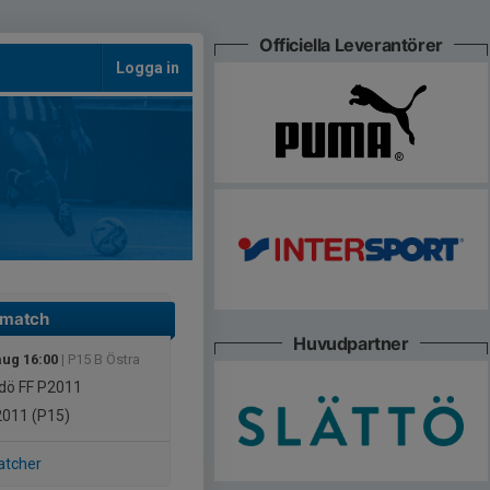
Officiella Leverantörer
Logga in
 match
Huvudpartner
aug 16:00
| P15 B Östra
dö FF P2011
011 (P15)
atcher