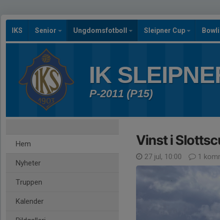
IKS
Senior
Ungdomsfotboll
Sleipner Cup
Bowl
IK SLEIPNE
P-2011 (P15)
Vinst i Slott
Hem
27 jul, 10:00
1 kom
Nyheter
Truppen
Kalender