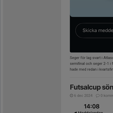
Seger för lag svart i Atla
semifinal och seger 2-1 i 
hade med redan i kvartsfin
Futsalcup sö
6 dec 2024
0 komm