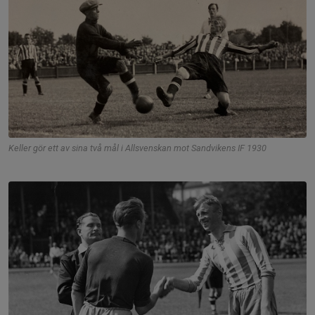
Keller gör ett av sina två mål i Allsvenskan mot Sandvikens IF 1930