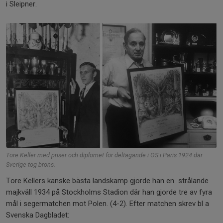
i Sleipner.
Tore Keller med priser och diplomet för deltagande i OS i Paris 1924 där
Sverige tog brons.
Tore Kellers kanske bästa landskamp gjorde han en strålande
majkväll 1934 på Stockholms Stadion där han gjorde tre av fyra
mål i segermatchen mot Polen. (4-2). Efter matchen skrev bl a
Svenska Dagbladet: