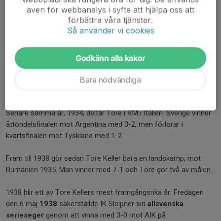
även för webbanalys i syfte att hjälpa oss att
förbättra våra tjänster.
Så använder vi cookies
Godkänn alla kakor
Bara nödvändiga
Tore Kellers guldmedalj
Senare samma år, 1934, deltar Tore i VM i Italien. Sverige vinner
åttondelsfinalen mot Argentina med 3-2, men förlorar i
kvartsfinalen mot Tyskland med 1-2.
Fram till 1938 gör sedan Tore Keller bara en landskamp, mot
Rumänien 1935. Man vinner med 7-1 och Tore gör två av målen.
1938 blir ett av Tore Kellers mest framgångsrika år. Fredagen
den 6 maj
1938
säkerställde IK Sleipner sin
allsvenska
serieseger
genom att vinna med 3-0 mot AIK på