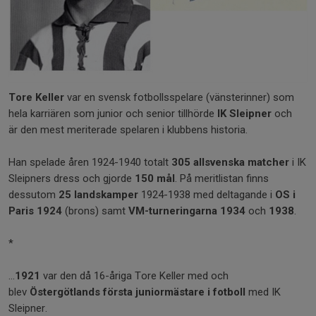
Tore Keller
var en svensk fotbollsspelare (vänsterinner) som
hela karriären som junior och senior tillhörde
IK Sleipner
och
är den mest meriterade spelaren i klubbens historia.
Han spelade åren 1924-1940 totalt
305 allsvenska matcher
i IK
Sleipners dress och gjorde
150 mål
. På meritlistan finns
dessutom
25 landskamper
1924-1938 med deltagande i
OS i
Paris 1924
(brons) samt
VM-turneringarna 1934
och
1938
.
*
...
1921
var den då 16-åriga Tore Keller med och
blev
Östergötlands första juniormästare i fotboll
med IK
Sleipner.