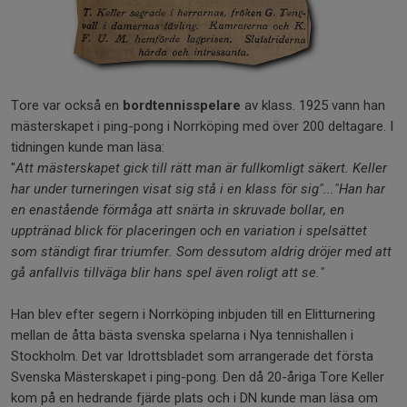
Tore var också en
bordtennisspelare
av klass. 1925 vann han
mästerskapet i ping-pong i Norrköping med över 200 deltagare. I
tidningen kunde man läsa:
"
Att mästerskapet gick till rätt man är fullkomligt säkert. Keller
har under turneringen visat sig stå i en klass för sig"..."Han har
en enastående förmåga att snärta in skruvade bollar, en
upptränad blick för placeringen och en variation i spelsättet
som ständigt firar triumfer. Som dessutom aldrig dröjer med att
gå anfallvis tillväga blir hans spel även roligt att se."
Han blev efter segern i Norrköping inbjuden till en Elitturnering
mellan de åtta bästa svenska spelarna i Nya tennishallen i
Stockholm. Det var Idrottsbladet som arrangerade det första
Svenska Mästerskapet i ping-pong. Den då 20-åriga Tore Keller
kom på en hedrande fjärde plats och i DN kunde man läsa om