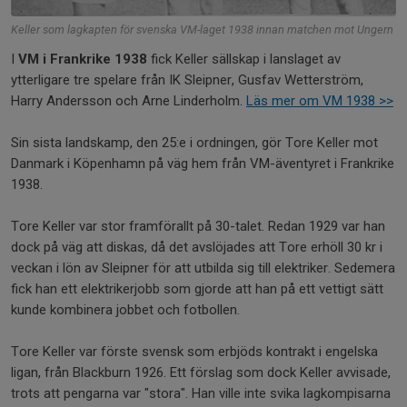
Keller som lagkapten för svenska VM-laget 1938 innan matchen mot Ungern
I
VM i Frankrike 1938
fick Keller sällskap i lanslaget av
ytterligare tre spelare från IK Sleipner, Gusfav Wetterström,
Harry Andersson och Arne Linderholm.
Läs mer om VM 1938 >>
Sin sista landskamp, den 25:e i ordningen, gör Tore Keller mot
Danmark i Köpenhamn på väg hem från VM-äventyret i Frankrike
1938.
Tore Keller var stor framförallt på 30-talet. Redan 1929 var han
dock på väg att diskas, då det avslöjades att Tore erhöll 30 kr i
veckan i lön av Sleipner för att utbilda sig till elektriker. Sedemera
fick han ett elektrikerjobb som gjorde att han på ett vettigt sätt
kunde kombinera jobbet och fotbollen.
Tore Keller var förste svensk som erbjöds kontrakt i engelska
ligan, från Blackburn 1926. Ett förslag som dock Keller avvisade,
trots att pengarna var "stora". Han ville inte svika lagkompisarna