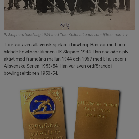
IK Sleipners bandylag 1934 med Tore Keller stående som fjärde man fr.v.
Tore var även allsvensk spelare i
bowling
. Han var med och
bildade bowlingsektionen i IK Sleipner 1944. Han spelade själv
aktivt med framgång mellan 1944 och 1967 med bl.a. seger i
Allsvenska Serien 1953/54. Han var även ordförande i
bowlingsektionen 1950-54.