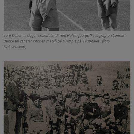
Tore Keller till höger skakar hand med Helsingborgs IFs lagkapten Lennart
Bunke till vänster inför en match på Olympia på 1930-talet . (foto
Sydsvenskan)