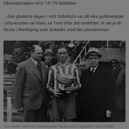
Råsundastadion inför 14 770 åskådare.
-
Den gladaste dagen i mitt fotbollsliv var då våra guldmedaljer
i allsvenskan var klara,
sa Tore efter den bedriften.
Vi var ju de
första i Norrköping som lyckades med den prestationen.
Tore Keller med von Rosens pokal flankerad av lagledare Sven Fiskarn