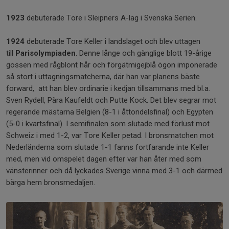
1923
debuterade Tore i Sleipners A-lag i Svenska Serien.
1924
debuterade Tore Keller i landslaget och blev uttagen
till
Parisolympiaden
. Denne långe och gänglige blott 19-årige
gossen med rågblont hår och förgätmigejblå ögon imponerade
så stort i uttagningsmatcherna, där han var planens bäste
forward, att han blev ordinarie i kedjan tillsammans med bl.a.
Sven Rydell, Pära Kaufeldt och Putte Kock. Det blev segrar mot
regerande mästarna Belgien (8-1 i åttondelsfinal) och Egypten
(5-0 i kvartsfinal). I semifinalen som slutade med förlust mot
Schweiz i med 1-2, var Tore Keller petad. I bronsmatchen mot
Nederländerna som slutade 1-1 fanns fortfarande inte Keller
med, men vid omspelet dagen efter var han åter med som
vänsterinner och då lyckades Sverige vinna med 3-1 och därmed
bärga hem bronsmedaljen.