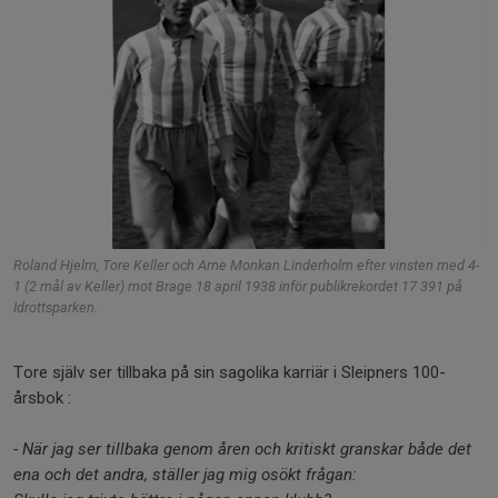
Roland Hjelm, Tore Keller och Arne Monkan Linderholm efter vinsten med 4-
1 (2 mål av Keller) mot Brage 18 april 1938 inför publikrekordet 17 391 på
Idrottsparken.
Tore själv ser tillbaka på sin sagolika karriär i Sleipners 100-
årsbok :
- När jag ser tillbaka genom åren och kritiskt granskar både det
ena och det andra, ställer jag mig osökt frågan: