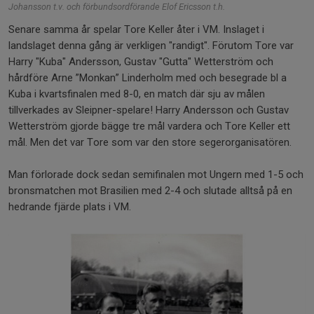
Johansson t.v. och förbundsordförande Elof Ericsson t.h.
Senare samma år spelar Tore Keller åter i VM. Inslaget i
landslaget denna gång är verkligen "randigt". Förutom Tore var
Harry "Kuba" Andersson, Gustav "Gutta" Wetterström och
hårdföre Arne ”Monkan” Linderholm med och besegrade bl a
Kuba i kvartsfinalen med 8-0, en match där sju av målen
tillverkades av Sleipner-spelare! Harry Andersson och Gustav
Wetterström gjorde bägge tre mål vardera och Tore Keller ett
mål. Men det var Tore som var den store segerorganisatören.
Man förlorade dock sedan semifinalen mot Ungern med 1-5 och
bronsmatchen mot Brasilien med 2-4 och slutade alltså på en
hedrande fjärde plats i VM.