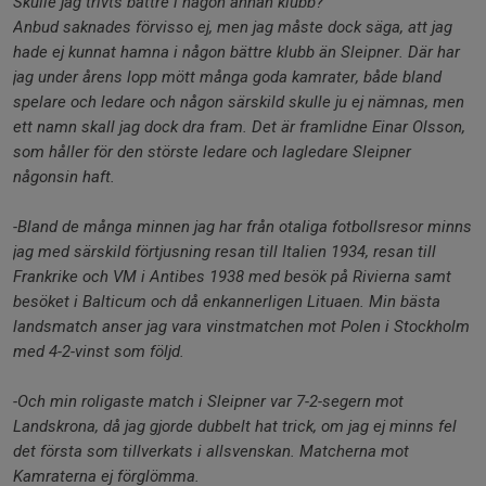
Skulle jag trivts bättre i någon annan klubb?
Anbud saknades förvisso ej, men jag måste dock säga, att jag
hade ej kunnat hamna i någon bättre klubb än Sleipner. Där har
jag under årens lopp mött många goda kamrater, både bland
spelare och ledare och någon särskild skulle ju ej nämnas, men
ett namn skall jag dock dra fram. Det är framlidne Einar Olsson,
som håller för den störste ledare och lagledare Sleipner
någonsin haft.
-Bland de många minnen jag har från otaliga fotbollsresor minns
jag med särskild förtjusning resan till Italien 1934, resan till
Frankrike och VM i Antibes 1938 med besök på Rivierna samt
besöket i Balticum och då enkannerligen Lituaen. Min bästa
landsmatch anser jag vara vinstmatchen mot Polen i Stockholm
med 4-2-vinst som följd.
-Och min roligaste match i Sleipner var 7-2-segern mot
Landskrona, då jag gjorde dubbelt hat trick, om jag ej minns fel
det första som tillverkats i allsvenskan. Matcherna mot
Kamraterna ej förglömma.