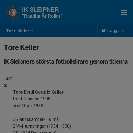
IK SLEIPNER
"Randigt Är Roligt"
Logga in
Tore Keller
Tore Keller
IK Sleipners största fotbollslirare genom tiderna
Fakt
a:
Tore
Bertil Gottfrid
Keller
född 4 januari 1905
död 15 juli 1988
25 landskamper/ 16 mål
2 VM-turneringar (1934, 1938)