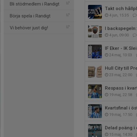
Bli stödmedlem i Randigt
Takt och hållpl
4 jun, 15:35
Börja spela i Randigt
Vi behöver just dig!
I backspegeln:
4 jun, 09:00
IF Eker - IK Sle
24 maj, 13:03
Hull City till 
23 maj, 22:00
Respass i kvar
19 maj, 22:58
Kvartsfinal i 
19 maj, 17:50
Delad poäng i
15 maj, 14:30