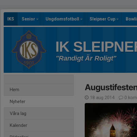
IKS
Senior
Ungdomsfotboll
Sleipner Cup
Bowl
IK SLEIPNE
"Randigt Är Roligt"
Augustifeste
Hem
18 aug 2014
0 kom
Nyheter
Våra lag
Kalender