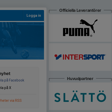
Officiella Leverantörer
Logga in
nyhet
Huvudpartner
la på Facebook
la på X
heter via RSS