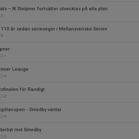
ats – IK Sleipner fortsätter utvecklas på alla plan
5
 110 år sedan serieseger i Mellansvenska Serien
0
ipner
1
Premier Leauge
0
tsfinalen för Randigt
0
östgötacupen - Smedby väntar
0
 derbyt mot Smedby
0