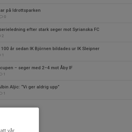
ar på Idrottsparken
0
 serieledning efter stark seger mot Syrianska FC
2
 100 år sedan IK Björnen bildades ur IK Sleipner
1
cupen – seger med 2–4 mot Åby IF
1
bin Aljic: “Vi ger aldrig upp”
1
att vår