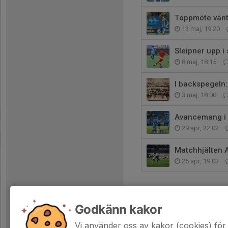
Toppmöte vänt
13 maj, 19:20
Sleipner upp i
8 maj, 18:15
I backspegeln:
3 maj, 18:00
Avancemang i 
29 apr, 22:02
Matchhjälten Al
25 apr, 19:03
Godkänn kakor
Vi använder oss av kakor (cookies) för 