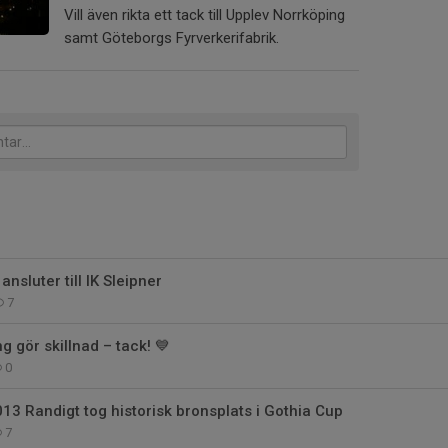
Vill även rikta ett tack till Upplev Norrköping
samt Göteborgs Fyrverkerifabrik.
nsluter till IK Sleipner
7
 gör skillnad – tack! 💙
0
013 Randigt tog historisk bronsplats i Gothia Cup
7