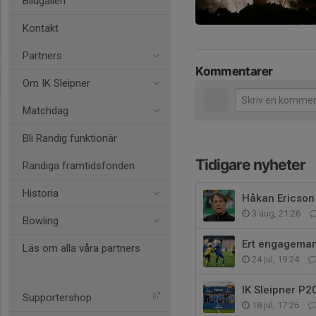
Bildgalleri
Kontakt
Partners
Kommentarer
Om IK Sleipner
Matchdag
Bli Randig funktionär
Tidigare nyheter
Randiga framtidsfonden
Historia
Håkan Ericson a
3 aug, 21:26
Bowling
Ert engagemang
Läs om alla våra partners
24 jul, 19:24
IK Sleipner P2
Supportershop
18 jul, 17:26