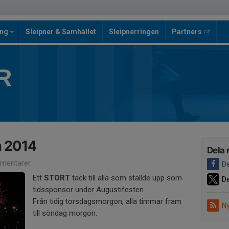
ing
Sleipner & Samhället
Sleipnerringen
Partners
R
n 2014
Dela 
mentarer
De
Ett
STORT
tack till alla som ställde upp som
De
tidssponsor under Augustifesten.
Från tidig torsdagsmorgon, alla timmar fram
Ny
till söndag morgon.