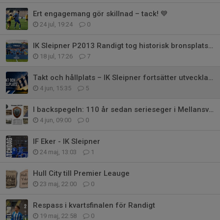
Ert engagemang gör skillnad – tack! 💙
24 jul, 19:24
0
IK Sleipner P2013 Randigt tog historisk bronsplats i Gothia Cup
18 jul, 17:26
7
Takt och hållplats – IK Sleipner fortsätter utvecklas på alla plan
4 jun, 15:35
5
I backspegeln: 110 år sedan serieseger i Mellansvenska Serien
4 jun, 09:00
0
IF Eker - IK Sleipner
24 maj, 13:03
1
Hull City till Premier Leauge
23 maj, 22:00
0
Respass i kvartsfinalen för Randigt
19 maj, 22:58
0