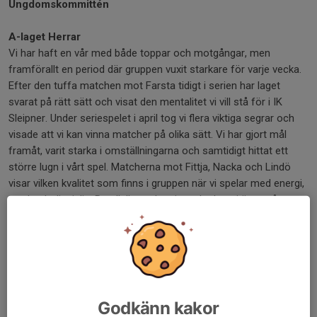
Ungdomskommittén
A-laget Herrar
Vi har haft en vår med både toppar och motgångar, men
framförallt en period där gruppen vuxit starkare för varje vecka.
Efter den tuffa matchen mot Farsta tidigt i serien har laget
svarat på rätt sätt och visat den mentalitet vi vill stå för i IK
Sleipner. Under seriespelet i april tog vi flera viktiga segrar och
visade att vi kan vinna matcher på olika sätt. Vi har gjort mål
framåt, varit starka i omställningarna och samtidigt hittat ett
större lugn i vårt spel. Matcherna mot Fittja, Nacka och Lindö
visar vilken kvalitet som finns i gruppen när vi spelar med energi,
mod och disciplin. Parallellt med seriespelet har vi även gått
matcher i Östgötacupen, där vi ställts mot både Åby IF och
Smedby AIS. Det har varit nyttiga matcher för gruppen och
ytterligare möjligheter att fortsätta bygga vår identitet och
konkurrenssituation. Maj har fortsatt på samma spår. Segern
hemma mot Syrianska var en prestation som speglade mycket
av det vi vill vara – aggressivitet, hårt arbete och en grupp som
Godkänn kakor
verkligen jobbar för varandra. Samtidigt vet vi att det finns delar