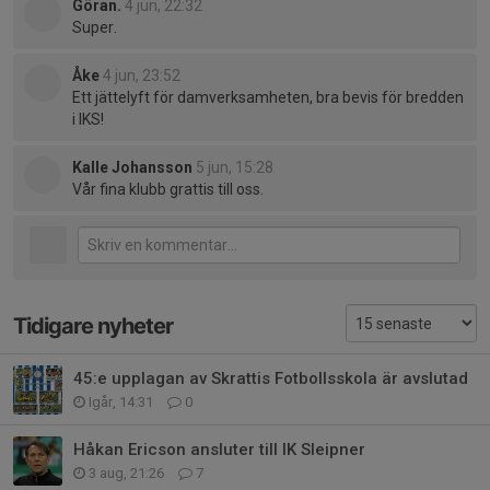
Göran.
4 jun, 22:32
Super.
Åke
4 jun, 23:52
Ett jättelyft för damverksamheten, bra bevis för bredden
i IKS!
Kalle Johansson
5 jun, 15:28
Vår fina klubb grattis till oss.
Tidigare nyheter
45:e upplagan av Skrattis Fotbollsskola är avslutad
Igår, 14:31
0
Håkan Ericson ansluter till IK Sleipner
3 aug, 21:26
7