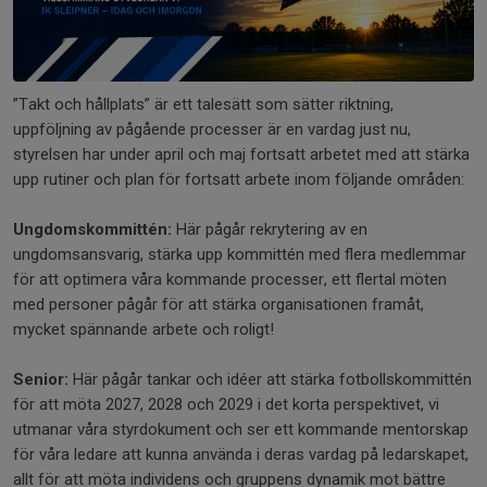
”Takt och hållplats” är ett talesätt som sätter riktning,
uppföljning av pågående processer är en vardag just nu,
styrelsen har under april och maj fortsatt arbetet med att stärka
upp rutiner och plan för fortsatt arbete inom följande områden:
Ungdomskommittén:
Här pågår rekrytering av en
ungdomsansvarig, stärka upp kommittén med flera medlemmar
för att optimera våra kommande processer, ett flertal möten
med personer pågår för att stärka organisationen framåt,
mycket spännande arbete och roligt!
Senior:
Här pågår tankar och idéer att stärka fotbollskommittén
för att möta 2027, 2028 och 2029 i det korta perspektivet, vi
utmanar våra styrdokument och ser ett kommande mentorskap
för våra ledare att kunna använda i deras vardag på ledarskapet,
allt för att möta individens och gruppens dynamik mot bättre