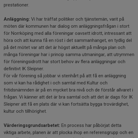
prestationer.
Anläggning:
Vi har träffat politiker och tjänstemän, varit på
möten där kommunen har dialog om anläggningsfrågan i stort
för Norrköping med alla föreningar oavsett idrott, intressant att
höra och att kunna få en röst i det sammanhanget, en tydlig del
på det mötet var att det är högst aktuellt på många plan och
många föreningar har i princip samma utmaningar, att utrymmen
för föreningsidrott har stort behov av flera anläggningar och
definitivt IK Sleipner.
För vår förening så jobbar vi stenhårt på att få en anläggning
som vi kan ha rådighet i och samtal med Kultur och
fritidsnämnden är på en mycket bra nivå och de förstår allvaret i
frågan. Vi känner att det är bra samtal och att det är dags för IK
Sleipner att få en plats där vi kan fortsätta bygga trovärdighet,
kultur och tillhörighet.
Värderingsgrundsarbetet:
En process har påbörjat detta
viktiga arbete, planen är att plocka ihop en referensgrupp och en