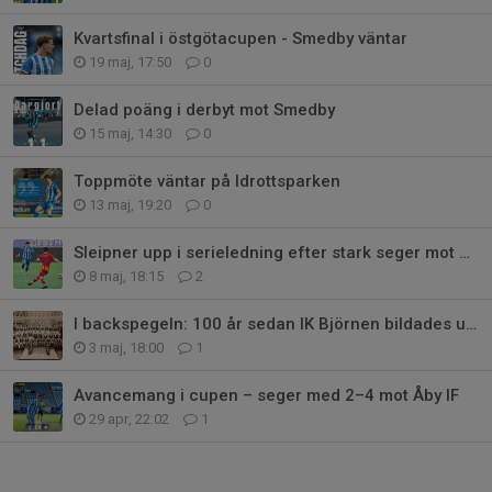
Kvartsfinal i östgötacupen - Smedby väntar
19 maj, 17:50
0
Delad poäng i derbyt mot Smedby
15 maj, 14:30
0
Toppmöte väntar på Idrottsparken
13 maj, 19:20
0
Sleipner upp i serieledning efter stark seger mot Syrianska FC
8 maj, 18:15
2
I backspegeln: 100 år sedan IK Björnen bildades ur IK Sleipner
3 maj, 18:00
1
Avancemang i cupen – seger med 2–4 mot Åby IF
29 apr, 22:02
1