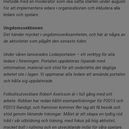
metodik med en moderator som ska sätta starten under augusti
för att implementera vidare i organisationen och inkludera alla
ledare och spelare.
Ungdomssektionen
Det händer mycket i ungdomsverksamheten, och här är några av
de aktiviteter som pågått den senaste tiden.
Under våren lanserades Ledarportalen – ett verktyg för alla
ledare i föreningen. Portalen uppdateras löpande med
information, material och stöd för att underlätta det dagliga
arbetet ute i lagen. Vi uppmanar alla ledare att använda portalen
och hålla sig uppdaterade.
Fotbollsutvecklare Robert Axelsson är i full gång med sitt
arbete. Robban har redan hållit exempelträningar för P2015 och
P2015 Randigt, och framöver kommer fler lag att få besök och
stöd genom liknande träningar. Målet är att skapa en tydlig röd
tråd i vår utbildning och träning, med fokus på hög aktivitet,
mycket boll i rullning och en utvecklande miljö för våra spelare.