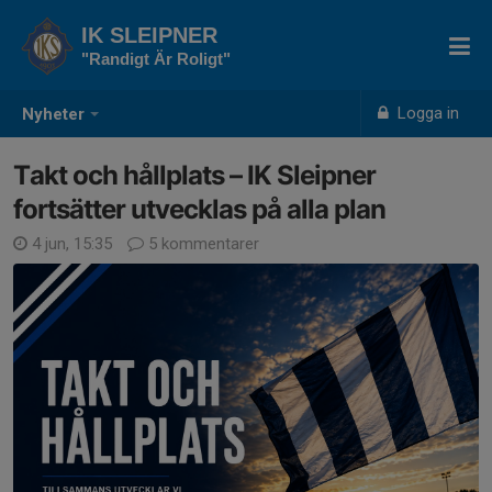
IK SLEIPNER
"Randigt Är Roligt"
Logga in
Nyheter
Takt och hållplats – IK Sleipner
fortsätter utvecklas på alla plan
4 jun, 15:35
5 kommentarer