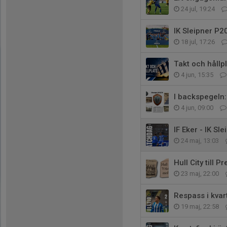
24 jul, 19:24
IK Sleipner P2
18 jul, 17:26
Takt och hållpl
4 jun, 15:35
I backspegeln:
4 jun, 09:00
IF Eker - IK Sle
24 maj, 13:03
Hull City till 
23 maj, 22:00
Respass i kvar
19 maj, 22:58