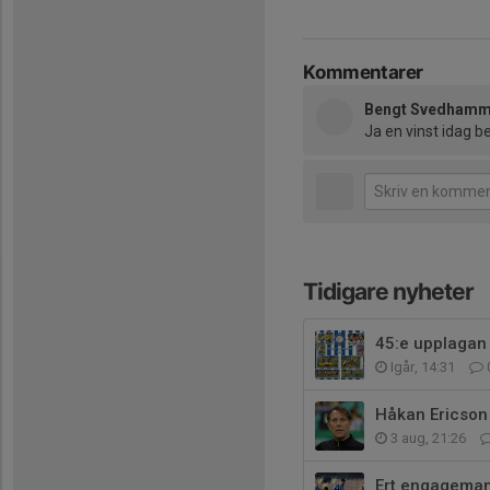
Kommentarer
Bengt Svedhamm
Ja en vinst idag be
Tidigare nyheter
45:e upplagan 
Igår, 14:31
Håkan Ericson a
3 aug, 21:26
Ert engagemang