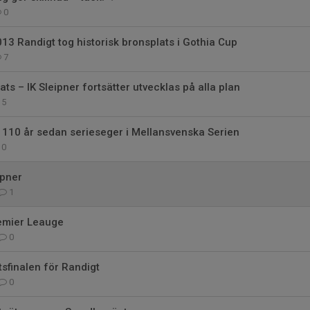
0
013 Randigt tog historisk bronsplats i Gothia Cup
7
ats – IK Sleipner fortsätter utvecklas på alla plan
5
 110 år sedan serieseger i Mellansvenska Serien
0
ipner
1
Premier Leauge
0
tsfinalen för Randigt
0