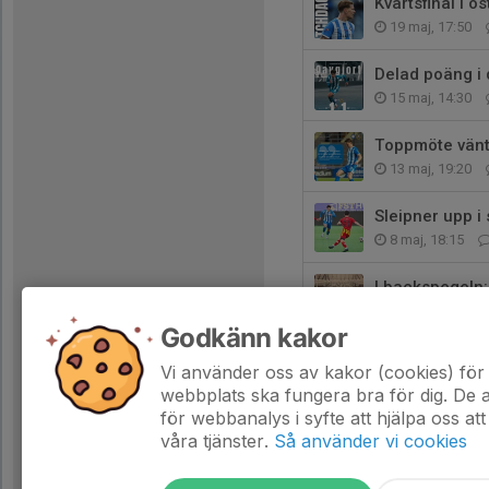
Kvartsfinal i 
19 maj, 17:50
Delad poäng i
15 maj, 14:30
Toppmöte vänt
13 maj, 19:20
Sleipner upp i
8 maj, 18:15
I backspegeln:
3 maj, 18:00
Godkänn kakor
Avancemang i 
Vi använder oss av kakor (cookies) för 
29 apr, 22:02
webbplats ska fungera bra för dig. De
för webbanalys i syfte att hjälpa oss att
våra tjänster.
Så använder vi cookies