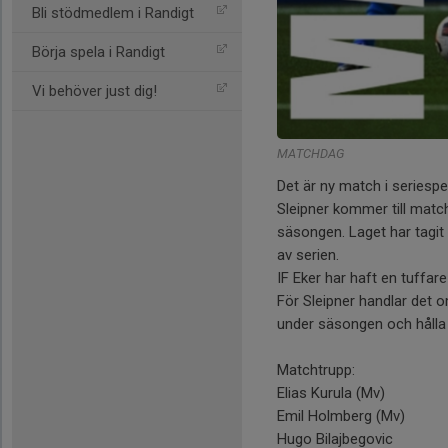
Bli stödmedlem i Randigt
Börja spela i Randigt
Vi behöver just dig!
MATCHDAG
Det är ny match i seriespel
Sleipner kommer till match
säsongen. Laget har tagit
av serien.
IF Eker har haft en tuffar
För Sleipner handlar det 
under säsongen och hålla 
Matchtrupp:
Elias Kurula (Mv)
Emil Holmberg (Mv)
Hugo Bilajbegovic