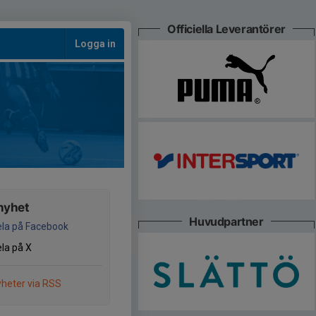
Officiella Leverantörer
Logga in
nyhet
Huvudpartner
la på Facebook
la på X
heter via RSS