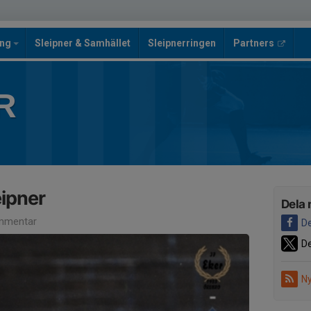
ing
Sleipner & Samhället
Sleipnerringen
Partners
R
eipner
Dela 
mmentar
De
De
Ny