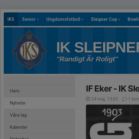
IKS
Senior
Ungdomsfotboll
Sleipner Cup
Bowl
IK SLEIPNE
"Randigt Är Roligt"
IF Eker - IK Sl
Hem
24 maj, 13:03
1 ko
Nyheter
Våra lag
Kalender