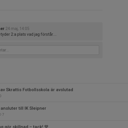
er
24 maj, 14:05
tyder 2:a plats vad jag förstår....
av Skrattis Fotbollsskola är avslutad
0
nsluter till IK Sleipner
7
 gör skillnad – tack! 💙