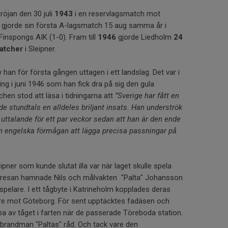
röjan den 30 juli
1943
i en reservlagsmatch mot
 gjorde sin första A-lagsmatch 15 aug samma år i
Finspongs AIK (1-0). Fram till
1946
gjorde Liedholm
24
atcher
i Sleipner.
ev han för första gången uttagen i ett landslag. Det var i
ng i juni 1946 som han fick dra på sig den gula
chen stod att läsa i tidningarna att
”Sverige har fått en
de stundtals en alldeles briljant insats. Han underströk
 uttalande för ett par veckor sedan att han är den ende
 engelska förmågan att lägga precisa passningar på
ipner som kunde slutat illa var när laget skulle spela
ågresan hamnade Nils och målvakten "Palta" Johansson
spelare. I ett tågbyte i Katrineholm kopplades deras
are mot Göteborg. För sent upptäcktes fadäsen och
a av tåget i farten när de passerade Töreboda station.
brandman "Paltas" råd. Och tack vare den