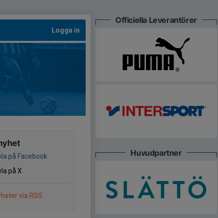
Officiella Leverantörer
Logga in
nyhet
Huvudpartner
la på Facebook
la på X
heter via RSS