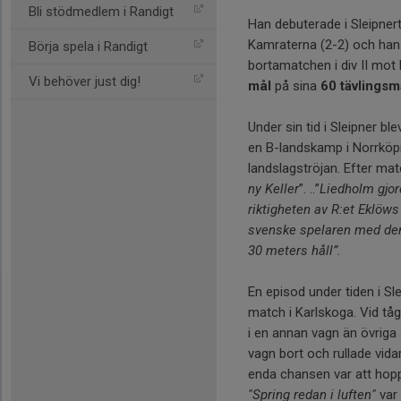
Bli stödmedlem i Randigt
Han debuterade i Sleipnert
Kamraterna (2-2) och han
Börja spela i Randigt
bortamatchen i div II mot 
Vi behöver just dig!
mål
på sina
60 tävlingsm
Under sin tid i Sleipner bl
en B-landskamp i Norrköpi
landslagströjan. Efter mat
ny Keller
”. ..”
Liedholm gjor
riktigheten av R:et Eklöws
svenske spelaren med den
30 meters håll”.
En episod under tiden i Sle
match i Karlskoga. Vid t
i en annan vagn än övriga 
vagn bort och rullade vid
enda chansen var att hopp
"Spring redan i luften"
var 