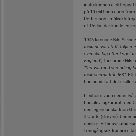
instruktionen gick hoppet 
på 10 mil hann duon fram p
Pettersson i målvaktströja
ut. Redan där kunde en kom
1946 lämnade Nils Sleipne
lockade var att få följa m
svenska lag efter kriget in
England",
förklarade Nils b
”Det var med vemod jag l
locktonerna från IFK”.
Ett 
han anade att det skulle
Liedholm vann sedan två a
han blev lagkamrat med Gu
den legendariska trion
Gr
Il Conte (Greven). Under 
spelare. Efter avslutad ka
framgångsrik tränare i Ita