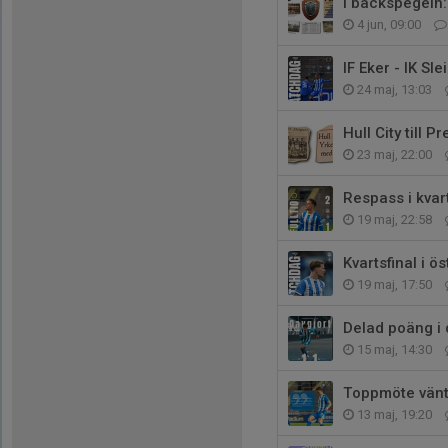
I backspegeln:
4 jun, 09:00
IF Eker - IK Sle
24 maj, 13:03
Hull City till 
23 maj, 22:00
Respass i kvar
19 maj, 22:58
Kvartsfinal i 
19 maj, 17:50
Delad poäng i
15 maj, 14:30
Toppmöte vänt
13 maj, 19:20