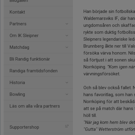
Bildgalleri
Han började sin fotbollskar
Kontakt
Waldemarsviks IF, där ha
Partners
ungdomsåren och skaffade
rykte som duktig fotbollss
Om IK Sleipner
Sleipners legendariske le
Brunnberg åkte ner till Va
Matchdag
försöka värva honom. Nils
Bli Randig funktionär
så förtjust i att sonen skul
Norrköping.
”Kom igen när 
Randiga framtidsfonden
värvningsförsöket.
Historia
Och så blev också fallet. N
Bowling
hans favoritlag, som han s
Norrköping för att beskåda
Läs om alla våra partners
att se på match där hans
höll till.
"När jag kom hem blev det 
Supportershop
"Gutta" Wetterström utför