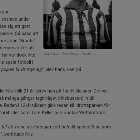
riär i
n spelade under
s sig ett gott
pelare. Så pass att
dare John ”Brunte”
ldemarsvik för att
Nils Liedholm i Sleipners dress
 far var dock inte
le spela fotboll i
pojken blivit myndig”
, blev hans svar på
är Nils fyllt 21 år skrev han på för IK Sleipner. Det var
å många gånger tagit tåget (rälsbussen) in till
. Redan i 12-årsåldern gick resan till Idrottsparken för
 förebilder som Tore Keller och Gustav Wetterström
till att träna de finter jag sett och då speciellt de som
t"
, berättade Nils.