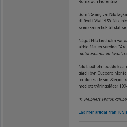
Roma och Fiorentina.
Som 35-årig var Nils lagk
till final i VM 1958. Nils 
svenskarna fick till slut 
Något Nils Liedholm var ext
aldrig fått en varning. "
Att
motståndarna en favör",
en
Nils Liedholm bodde kvar i 
gård i byn Cuccaro Monfe
producerade vin. Sleipner
med ett träningsläger 199
IK Sleipners Historikgrupp
Läs mer artiklar från IK S