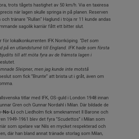
bra, trots tågets hastighet av 50 km/h. Via en taxiresa
recis när lagen skulle springa in på planen. Reserven
 och tränare "Rullan" Haglund i tröja nr 11 kunde andas
mande sagolik karriär fått ett bitter slut.
r för lokalkonkurrenten IFK Norrköping.
”Det som
ed på en utlandsturné till England. IFK hade som första
bjudits till att möta fyra av de främsta lagen i
eslutet.
ämnade Sleipner, men jag kunde inte motstå
beslut som fick ”Brunte” att brista ut i gråt, även om
 komma.
llsvenska titlar med IFK, OS-guld i London 1948 innan
nnar Gren och Gunnar Nordahl i Milan. Där bildade de
e-No-Li
och Liedholm fick smeknamnet Il Barone och
åren 1949-1961 blev det fyra ”Scudettos” i Milan som
rriär som spelare var Nils en mycket respekterad och
lien, där han bland annat tränade storlag som Milan,