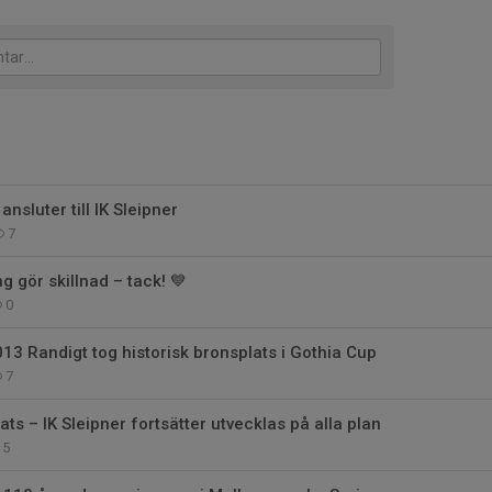
nsluter till IK Sleipner
7
 gör skillnad – tack! 💙
0
013 Randigt tog historisk bronsplats i Gothia Cup
7
ats – IK Sleipner fortsätter utvecklas på alla plan
5