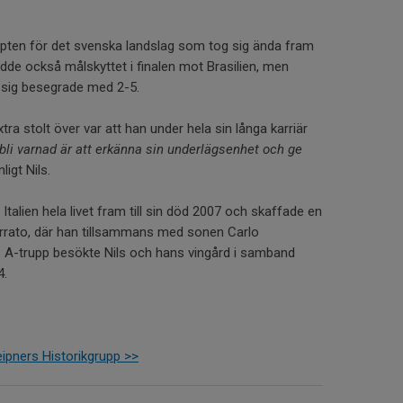
apten för det svenska landslag som tog sig ända fram
inledde också målskyttet i finalen mot Brasilien, men
se sig besegrade med 2-5.
ra stolt över var att han under hela sin långa karriär
 bli varnad är att erkänna sin underlägsenhet och ge
ligt Nils.
Italien hela livet fram till sin död 2007 och skaffade en
rrato, där han tillsammans med sonen Carlo
s A-trupp besökte Nils och hans vingård i samband
4.
leipners Historikgrupp >>