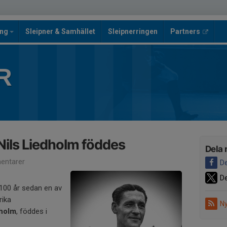
ing
Sleipner & Samhället
Sleipnerringen
Partners
R
Nils Liedholm föddes
Dela 
entarer
De
De
 100 år sedan en av
rika
Ny
dholm
, föddes i