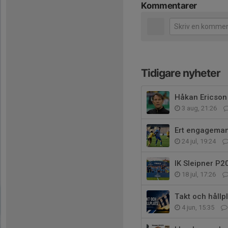
Kommentarer
Tidigare nyheter
Håkan Ericson a
3 aug, 21:26
Ert engagemang
24 jul, 19:24
IK Sleipner P2
18 jul, 17:26
Takt och hållpl
4 jun, 15:35