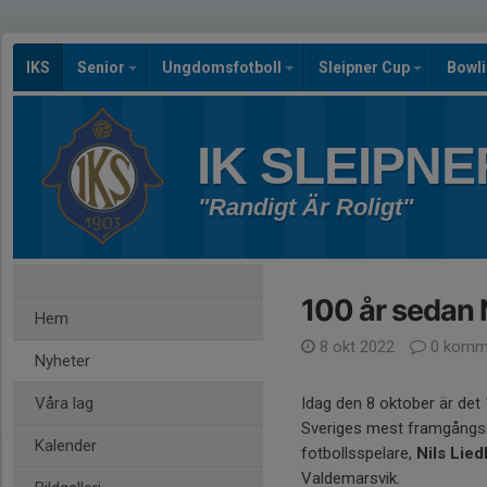
IKS
Senior
Ungdomsfotboll
Sleipner Cup
Bowl
IK SLEIPNE
"Randigt Är Roligt"
100 år sedan 
Hem
8 okt 2022
0 komm
Nyheter
Våra lag
Idag den 8 oktober är det
Sveriges mest framgångs
Kalender
fotbollsspelare,
Nils Lie
Valdemarsvik.