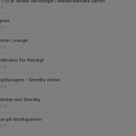
 110 år sedan serieseger i Mellansvenska Serien
0
ipner
1
Premier Leauge
0
tsfinalen för Randigt
0
östgötacupen - Smedby väntar
0
 derbyt mot Smedby
0
ar på Idrottsparken
0