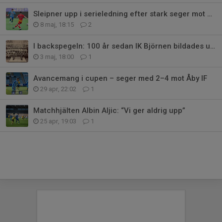
Sleipner upp i serieledning efter stark seger mot Syrianska FC
8 maj, 18:15
2
I backspegeln: 100 år sedan IK Björnen bildades ur IK Sleipner
3 maj, 18:00
1
Avancemang i cupen – seger med 2–4 mot Åby IF
29 apr, 22:02
1
Matchhjälten Albin Aljic: “Vi ger aldrig upp”
25 apr, 19:03
1