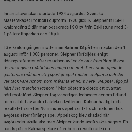
Vägen mot SM-final i fotboll 1920
Innan allsvenskan startade 1924 avgjordes Svenska
Mästerskapet i fotboll i cupform. 1920 gick IK Sleipner in i SM i
kvalomgång 2 där man besegrade
IK City
från Eskilstuna med 3-
1 på Idrottsparken den 25 juli.
I 3:e kvalomgången mötte man
Kalmar IS
på hemmaplan den 1
augusti inför 1 300 personer. Sleipner förföljdes enligt
tidningsreferatet efter matchen av ”
envis otur framför mål och
de mest givna måltilfällen gingo om intet. Dessutom spelade
gästernas målman ett ypperligt spel mellan stolparna och det
var tack vare honom som målantalet hölls nere. Sleipner lågo på
hårt hela matchen igenom.
” Men gästerna gjorde ett oväntat
hårt motstånd. Sleipner tog visserligen ledningen genom Edlund,
men i slutet av andra halvleken kvitterade Kalmar hastigt och
resultatet var efter 90 minuters spel var 1-1 och matchen fick
avgöras efter förlängt spel. Appelskog blev skadad när
avgörandet skulle ske men Sleipner kunde ändå säkra segern. En
hands på en Kalmarspelare efter hörna resulterade i en