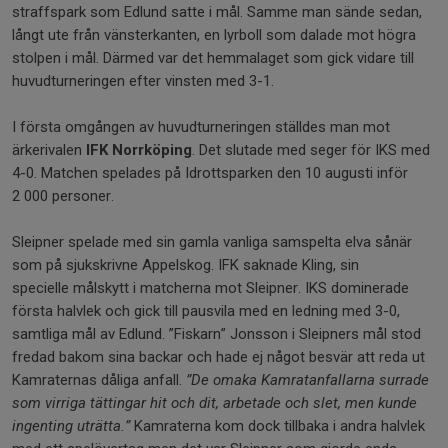
straffspark som Edlund satte i mål. Samme man sände sedan,
långt ute från vänsterkanten, en lyrboll som dalade mot högra
stolpen i mål. Därmed var det hemmalaget som gick vidare till
huvudturneringen efter vinsten med 3-1.
I första omgången av huvudturneringen ställdes man mot
ärkerivalen
IFK Norrköping
. Det slutade med seger för IKS med
4-0. Matchen spelades på Idrottsparken den 10 augusti inför
2 000 personer.
Sleipner spelade med sin gamla vanliga samspelta elva sånär
som på sjukskrivne Appelskog. IFK saknade Kling, sin
specielle målskytt i matcherna mot Sleipner. IKS dominerade
första halvlek och gick till pausvila med en ledning med 3-0,
samtliga mål av Edlund. ”Fiskarn” Jonsson i Sleipners mål stod
fredad bakom sina backar och hade ej något besvär att reda ut
Kamraternas dåliga anfall.
”De omaka Kamratanfallarna surrade
som virriga tättingar hit och dit, arbetade och slet, men kunde
ingenting uträtta.”
Kamraterna kom dock tillbaka i andra halvlek