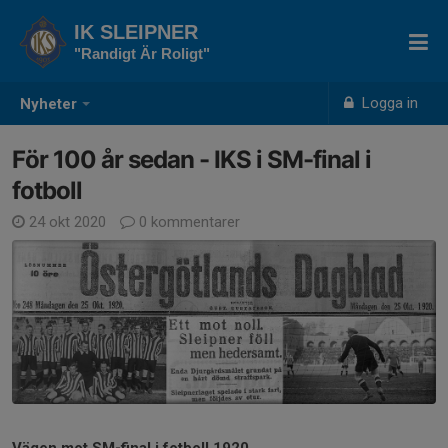
IK SLEIPNER
"Randigt Är Roligt"
Logga in
Nyheter
För 100 år sedan - IKS i SM-final i
fotboll
24 okt 2020
0 kommentarer