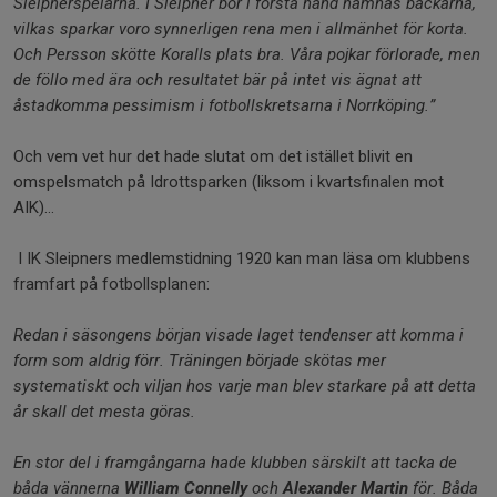
Sleipnerspelarna. I Sleipner bör i första hand nämnas backarna,
vilkas sparkar voro synnerligen rena men i allmänhet för korta.
Och Persson skötte Koralls plats bra. Våra pojkar förlorade, men
de föllo med ära och resultatet bär på intet vis ägnat att
åstadkomma pessimism i fotbollskretsarna i Norrköping.”
Och
vem vet hur det hade slutat om det istället blivit en
omspelsmatch på Idrottsparken (liksom i kvartsfinalen mot
AIK)...
I IK Sleipners medlemstidning 1920 kan man läsa om klubbens
framfart på fotbollsplanen:
Redan i säsongens början visade laget tendenser att komma i
form som aldrig förr. Träningen började skötas mer
systematiskt och viljan hos varje man blev starkare på att detta
år skall det mesta göras.
En stor del i framgångarna hade klubben särskilt att tacka de
båda vännerna
William Connelly
och
Alexander Martin
för. Båda