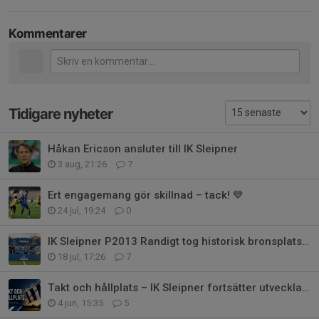
Kommentarer
Tidigare nyheter
Håkan Ericson ansluter till IK Sleipner
3 aug, 21:26
7
Ert engagemang gör skillnad – tack! 💙
24 jul, 19:24
0
IK Sleipner P2013 Randigt tog historisk bronsplats i Gothia Cup
18 jul, 17:26
7
Takt och hållplats – IK Sleipner fortsätter utvecklas på alla plan
4 jun, 15:35
5