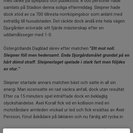
med tanke på spelplats och publikstöd. 8 000 personer hade
samlats på Stadion denna soliga eftermiddag. Sleipner hade
dock stöd av ca 700 tillresta norrköpingsbor som anlänt med
extratåg till huvudstaden. Det räckte dock ändå inte hela vägen.
Djurgården erövrade sitt fjärde mästerskap efter en
uddamålsseger med 1-0.
Östergötlands Dagblad skrev efter matchen
”
Ett mot noll.
Sleipner föll men hedersamt. Enda Djurgårdsmålet grundat på en
hårt dömd straff. Sleipnerlaget spelade i stark fart men följdes
av otur.”
Sleipner startade annars matchen bäst och satte in all sin
energi. Man iscensatte en rad vackra anfall, dock utan resultat.
Efter ca 15 minuters spel inträffade dock en beklaglig
olyckshändelse. Axel Korall fick vid en kollision med en
motståndare armleden vrickad ur led och fick ersättas av Axel
Persson, förut åskådare på läktaren och nu färdig att rycka in.
Efter 30 minuter kom nästa dråpslag. Efter en Djurgårdshörna