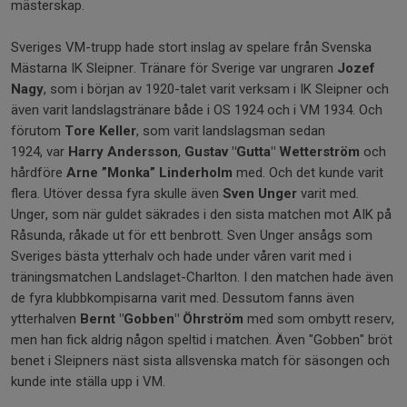
mästerskap.
Sveriges VM-trupp hade stort inslag av spelare från Svenska
Mästarna IK Sleipner. Tränare för Sverige var ungraren
Jozef
Nagy
, som i början av 1920-talet varit verksam i IK Sleipner och
även varit landslagstränare både i OS 1924 och i VM 1934. Och
förutom
Tore Keller
, som varit landslagsman sedan
1924, var
Harry Andersson
,
Gustav "Gutta" Wetterström
och
hårdföre
Arne ”Monka” Linderholm
med. Och det kunde varit
flera. Utöver dessa fyra skulle även
Sven Unger
varit med.
Unger, som när guldet säkrades i den sista matchen mot AIK på
Råsunda, råkade ut för ett benbrott. Sven Unger ansågs som
Sveriges bästa ytterhalv och hade under våren varit med i
träningsmatchen Landslaget-Charlton. I den matchen hade även
de fyra klubbkompisarna varit med. Dessutom fanns även
ytterhalven
Bernt "Gobben" Öhrström
med som ombytt reserv,
men han fick aldrig någon speltid i matchen. Även "Gobben" bröt
benet i Sleipners näst sista allsvenska match för säsongen och
kunde inte ställa upp i VM.