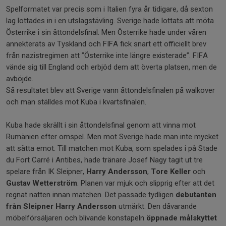
Spelformatet var precis som i Italien fyra år tidigare, då sexton
lag lottades in i en utslagstävling. Sverige hade lottats att möta
Österrike i sin åttondelsfinal. Men Österrike hade under våren
annekterats av Tyskland och FIFA fick snart ett officiellt brev
från nazistregimen att ”Österrike inte längre existerade”. FIFA
vände sig till England och erbjöd dem att överta platsen, men de
avböjde.
Så resultatet blev att Sverige vann åttondelsfinalen på walkover
och man ställdes mot Kuba i kvartsfinalen.
Kuba hade skrällt i sin åttondelsfinal genom att vinna mot
Rumänien efter omspel. Men mot Sverige hade man inte mycket
att sätta emot. Till matchen mot Kuba, som spelades i på Stade
du Fort Carré i Antibes, hade tränare Josef Nagy tagit ut tre
spelare från IK Sleipner,
Harry Andersson
,
Tore Keller
och
Gustav Wetterström
. Planen var mjuk och slipprig efter att det
regnat natten innan matchen. Det passade tydligen
debutanten
från Sleipner Harry Andersson
utmärkt. Den dåvarande
möbelförsäljaren och blivande konstapeln
öppnade målskyttet