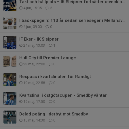
Takt och hållplats – IK Sleipner fortsätter utvecklas på alla plan
4 jun, 15:35
5
I backspegeln: 110 år sedan serieseger i Mellansvenska Serien
4 jun, 09:00
0
IF Eker - IK Sleipner
24 maj, 13:03
1
Hull City till Premier Leauge
23 maj, 22:00
0
Respass i kvartsfinalen för Randigt
19 maj, 22:58
0
Kvartsfinal i östgötacupen - Smedby väntar
19 maj, 17:50
0
Delad poäng i derbyt mot Smedby
15 maj, 14:30
0