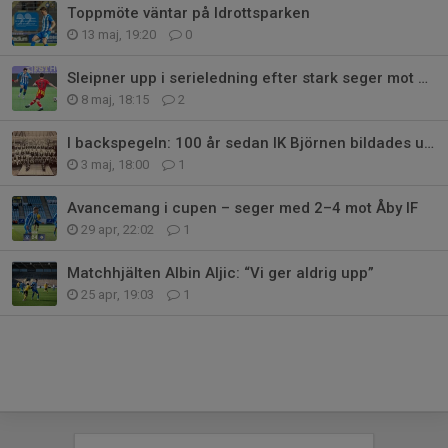
Toppmöte väntar på Idrottsparken
13 maj, 19:20
0
Sleipner upp i serieledning efter stark seger mot Syrianska FC
8 maj, 18:15
2
I backspegeln: 100 år sedan IK Björnen bildades ur IK Sleipner
3 maj, 18:00
1
Avancemang i cupen – seger med 2–4 mot Åby IF
29 apr, 22:02
1
Matchhjälten Albin Aljic: “Vi ger aldrig upp”
25 apr, 19:03
1