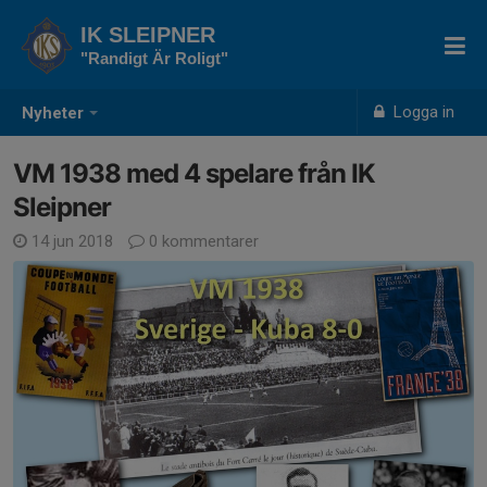
IK SLEIPNER
"Randigt Är Roligt"
Logga in
Nyheter
VM 1938 med 4 spelare från IK
Sleipner
14 jun 2018
0 kommentarer