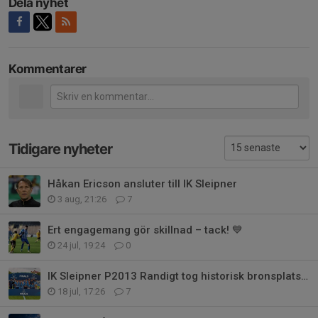
Dela nyhet
Kommentarer
Tidigare nyheter
Håkan Ericson ansluter till IK Sleipner
3 aug, 21:26
7
Ert engagemang gör skillnad – tack! 💙
24 jul, 19:24
0
IK Sleipner P2013 Randigt tog historisk bronsplats i Gothia Cup
18 jul, 17:26
7