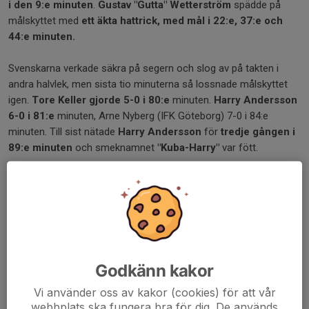
i den 9:e minuten
.
Gustav "Gutta" Wetterström
spädde på
målskyttet med
ett
äkta hattrick
, med mål i 22:e, 37:e och
44:e minuten.
Svenskarna verkade säkra på segern och slog av på takten i
andra halvlek, men sista tio minuterna så lossnade målskyttet
igen.
Tore Keller gjorde 5-0 i 80:e
minuten.
Harry Andersson
6-0 i 81:e
minuten, Arne Nyberg (IFK Göteborg) 7-0 i 84:e
minuten. Till sist nätade
Harry Andersson
för
tredje gången i
89:e minuten
och smeknamnet
"Kuba-Harry"
var fött.
Slutresultatet blev alltså 8-0. Och
sju av dessa åtta mål
hade gjorts av Sleipner-spelare!
Det är ännu idag den största segern i VM-fotbollens
utslagsmatcher. I gruppspelsmatcher har segermarginalen tre
gånger varit större med 9 mål. Segrare i dessa matcher var
Godkänn kakor
Ungern som vann mot El Salvador med 10-1 (1982) och mot
Sydkorea med 9-0 (1954) samt Jugoslavien som vann mot Zaire
Vi använder oss av kakor (cookies) för att vår
webbplats ska fungera bra för dig. De används
med 9-0 (1974).