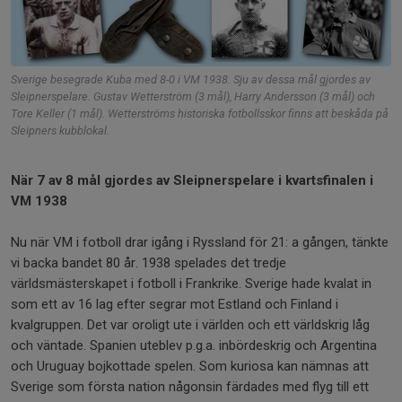
Sverige besegrade Kuba med 8-0 i VM 1938. Sju av dessa mål gjordes av
Sleipnerspelare. Gustav Wetterström (3 mål), Harry Andersson (3 mål) och
Tore Keller (1 mål). Wetterströms historiska fotbollsskor finns att beskåda på
Sleipners kubblokal.
När 7 av 8 mål gjordes av Sleipnerspelare i kvartsfinalen i
VM 1938
Nu när VM i fotboll drar igång i Ryssland för 21: a gången, tänkte
vi backa bandet 80 år. 1938 spelades det tredje
världsmästerskapet i fotboll i Frankrike. Sverige hade kvalat in
som ett av 16 lag efter segrar mot Estland och Finland i
kvalgruppen. Det var oroligt ute i världen och ett världskrig låg
och väntade. Spanien uteblev p.g.a. inbördeskrig och Argentina
och Uruguay bojkottade spelen. Som kuriosa kan nämnas att
Sverige som första nation någonsin färdades med flyg till ett