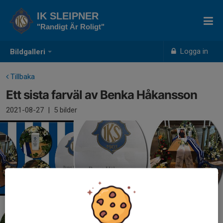
IK SLEIPNER
"Randigt Är Roligt"
Logga in
Bildgalleri
Tillbaka
Ett sista farväl av Benka Håkansson
2021-08-27
|
5 bilder