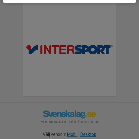
För
smarta
idrottsföreningar
Välj version:
Mobil
|
Desktop