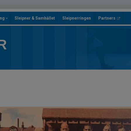
ing
Sleipner & Samhället
Sleipnerringen
Partners
R