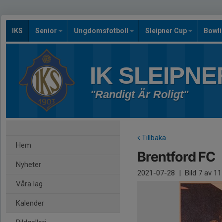
IKS
Senior
Ungdomsfotboll
Sleipner Cup
Bowl
IK SLEIPNE
"Randigt Är Roligt"
Tillbaka
Hem
Brentford FC
Nyheter
2021-07-28
|
Bild
7
av 11
Våra lag
Kalender