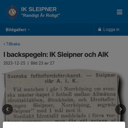
IK SLEIPNER
"Randigt Är Roligt"
Logga in
Bildgalleri
Tillbaka
I backspegeln: IK Sleipner och AIK
2023-12-25
|
Bild
23
av 27