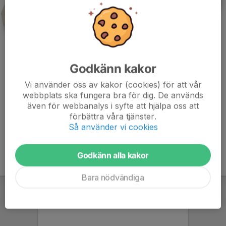
Sleipner var inte direkt favoriter i matchen mot AIK 1908.
Nordiskt Idrottslif hade redan hade tagit ut AIK som
Godkänn kakor
semifinalmotståndare mot IFK Göteborg i turneringen om
Svenska Fotbollsmästerskapet...
Vi använder oss av kakor (cookies) för att vår
webbplats ska fungera bra för dig. De används
Kommentarer
även för webbanalys i syfte att hjälpa oss att
förbättra våra tjänster.
Så använder vi cookies
Godkänn alla kakor
Bara nödvändiga