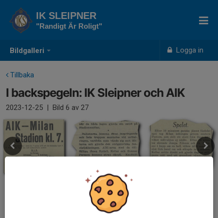
IK SLEIPNER
"Randigt Är Roligt"
Logga in
Bildgalleri
Tillbaka
I backspegeln: IK Sleipner och AIK
2023-12-25
|
Bild
6
av 27
AIK-Milan 1931 med Sleipners Tore Keller och Gunnar Persson
inlånade till AIK.
Kommentarer