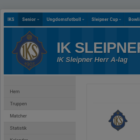
IKS
Senior
Ungdomsfotboll
Sleipner Cup
Bowl
IK SLEIPNE
IK Sleipner Herr A-lag
Hem
Truppen
Matcher
Statistik