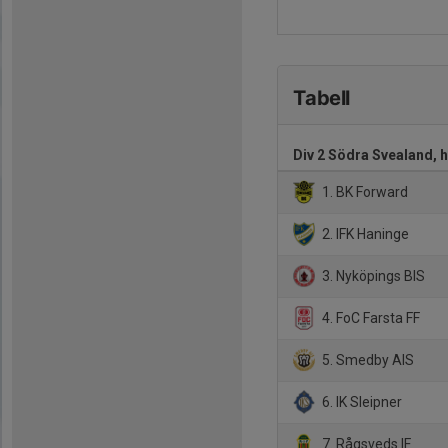
Tabell
Div 2 Södra Svealand, 
1. BK Forward
2. IFK Haninge
3. Nyköpings BIS
4. FoC Farsta FF
5. Smedby AIS
6. IK Sleipner
7. Rågsveds IF