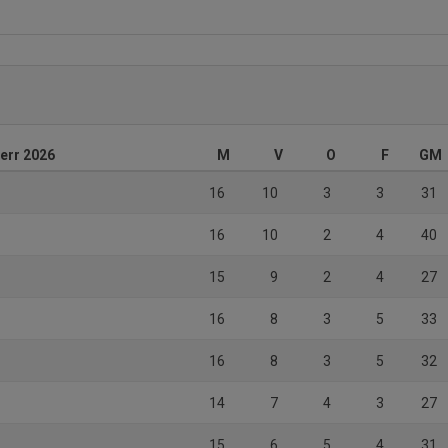
herr 2026
M
V
O
F
GM
16
10
3
3
31
16
10
2
4
40
15
9
2
4
27
16
8
3
5
33
16
8
3
5
32
14
7
4
3
27
15
6
5
4
31