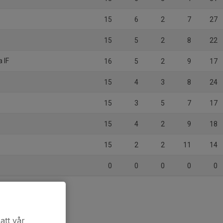
15
6
2
7
27
15
5
2
8
22
 IF
16
5
2
9
17
15
4
3
8
24
15
3
5
7
17
15
4
2
9
18
15
2
2
11
14
0
0
0
0
0
att vår