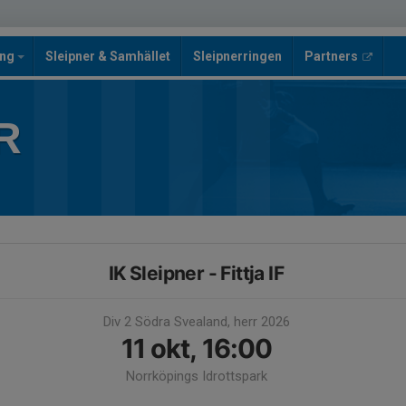
ing
Sleipner & Samhället
Sleipnerringen
Partners
R
IK Sleipner - Fittja IF
Div 2 Södra Svealand, herr 2026
11 okt, 16:00
Norrköpings Idrottspark