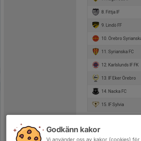
8. Fittja IF
9. Lindö FF
10. Örebro Syrianska
11. Syrianska FC
12. Karlslunds IF FK
13. IF Eker Örebro
14. Nacka FC
15. IF Sylvia
Godkänn kakor
Vi använder oss av kakor (cookies) för 