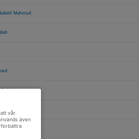
llatif Mahmud
llah
med
m Andersson
att vår
 används även
 förbättra