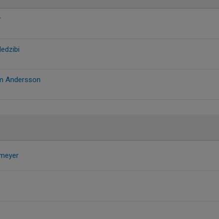
r
edzibi
m Andersson
lmeyer