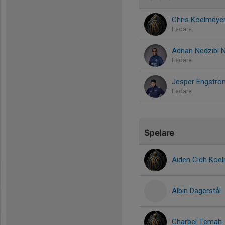
Chris Koelmeye
Ledare
Adnan Nedzibi N
Ledare
Jesper Engströ
Ledare
Spelare
Aiden Cidh Koe
Albin Dagerstål
Charbel Temah