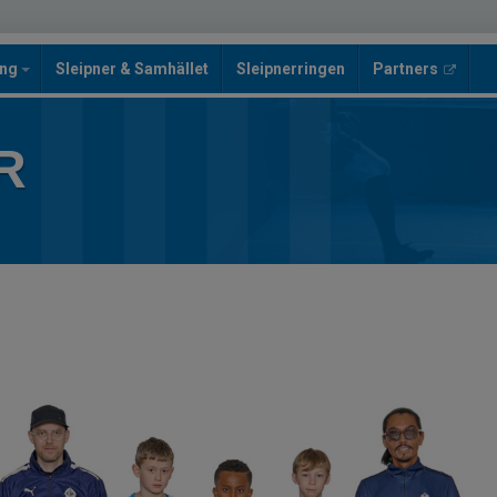
ing
Sleipner & Samhället
Sleipnerringen
Partners
R