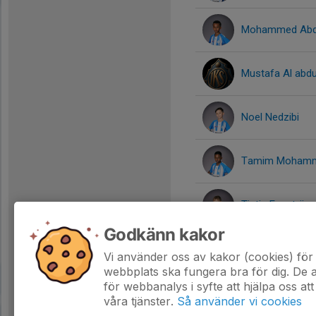
Mohammed Abdu
Mustafa Al abdu
Noel Nedzibi
Tamim Moham
Tintin Engströ
Godkänn kakor
William Ertas
Vi använder oss av kakor (cookies) för 
webbplats ska fungera bra för dig. De
för webbanalys i syfte att hjälpa oss att
våra tjänster.
Så använder vi cookies