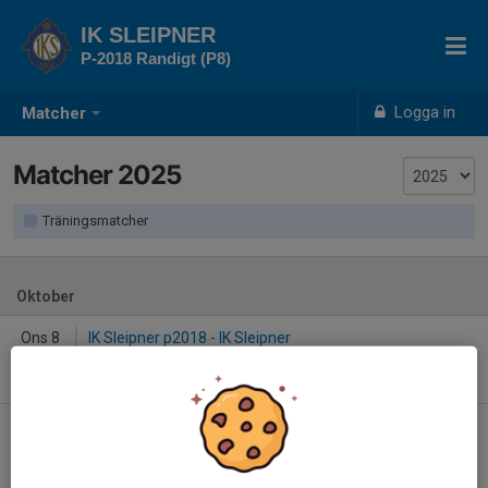
IK SLEIPNER
P-2018 Randigt (P8)
Logga in
Matcher
Matcher 2025
Träningsmatcher
Oktober
Ons 8
IK Sleipner p2018 - IK Sleipner
17:15
Ektorps IP
-