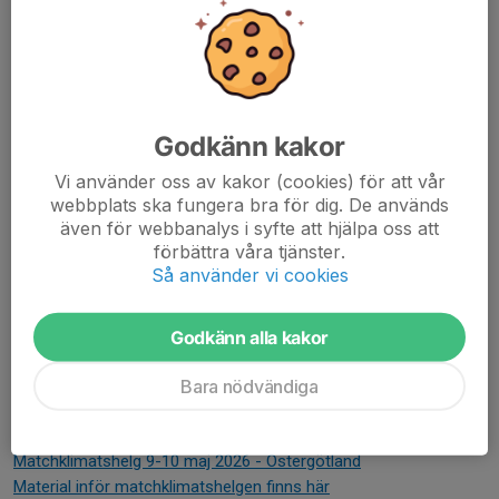
hur just ni bidrar. Tagga gärna iksleipner.ungdomsfotboll,
ostergotlands_fotbollsforbund (ÖFF) och svenskfotboll på
Instagram.
Ni kan till exempel filma en spelare som berättar hur man bidrar
Godkänn kakor
till en bra stämning på barn- och ungdomsmatcher, och avsluta
med budskapet: ”Tillsammans för ett bättre matchklimat.”
Vi använder oss av kakor (cookies) för att vår
webbplats ska fungera bra för dig. De används
Ska du gå på en barn- eller ungdomsmatch? Tänk på att:
även för webbanalys i syfte att hjälpa oss att
förbättra våra tjänster.
Fotboll ska vara roligt
Så använder vi cookies
Uppmuntra barnens försök och ambition
Spelare och domare är under utbildning
Ledarna är oftast ideella
Godkänn alla kakor
Du är en förebild
Bara nödvändiga
Tillsammans för ett bättre matchklimat!
Matchklimatshelg 9-10 maj 2026 - Östergötland
Material inför matchklimatshelgen finns här