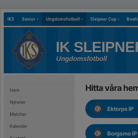
IKS
Senior
Ungdomsfotboll
Sleipner Cup
Bowl
IK SLEIPNE
Ungdomsfotboll
Hitta våra h
Hem
Nyheter
Ektorps IP
Matcher
Kalender
Borgsmo IP