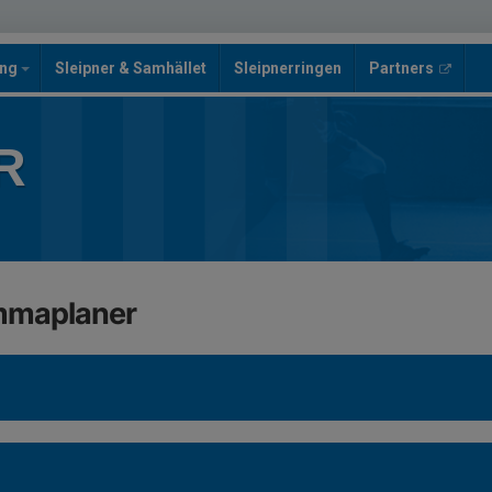
ing
Sleipner & Samhället
Sleipnerringen
Partners
R
emmaplaner