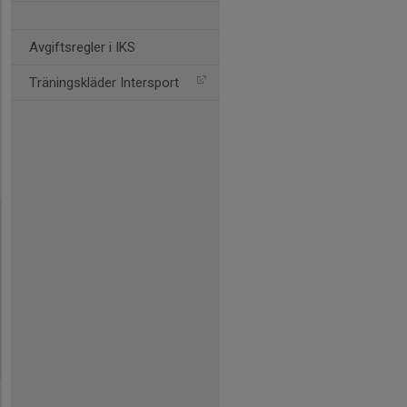
Avgiftsregler i IKS
Träningskläder Intersport