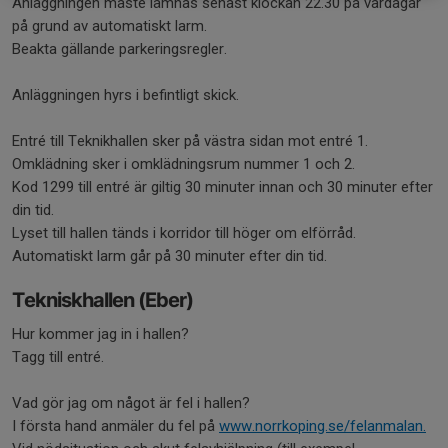
Anläggningen måste lämnas senast klockan 22.30 på vardagar
på grund av automatiskt larm.
Beakta gällande parkeringsregler.
Anläggningen hyrs i befintligt skick.
Entré till Teknikhallen sker på västra sidan mot entré 1.
Omklädning sker i omklädningsrum nummer 1 och 2.
Kod 1299 till entré är giltig 30 minuter innan och 30 minuter efter
din tid.
Lyset till hallen tänds i korridor till höger om elförråd.
Automatiskt larm går på 30 minuter efter din tid.
Tekniskhallen (Eber)
Hur kommer jag in i hallen?
Tagg till entré.
Vad gör jag om något är fel i hallen?
I första hand anmäler du fel på
www.norrkoping.se/felanmalan.