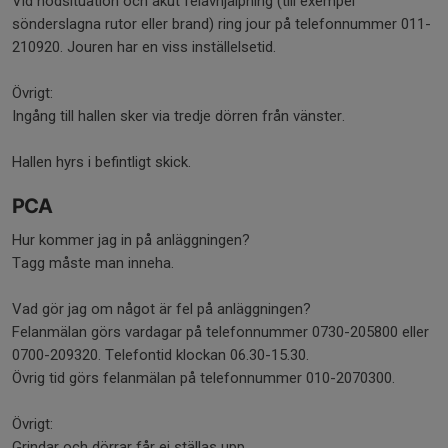
Vid nödsituation och akut felavhjälpning (till exempel
sönderslagna rutor eller brand) ring jour på telefonnummer 011-
210920. Jouren har en viss inställelsetid.
Övrigt:
Ingång till hallen sker via tredje dörren från vänster.
Hallen hyrs i befintligt skick.
PCA
Hur kommer jag in på anläggningen?
Tagg måste man inneha.
Vad gör jag om något är fel på anläggningen?
Felanmälan görs vardagar på telefonnummer 0730-205800 eller
0700-209320. Telefontid klockan 06.30-15.30.
Övrig tid görs felanmälan på telefonnummer 010-2070300.
Övrigt:
Grindar och dörrar får ej ställas upp.