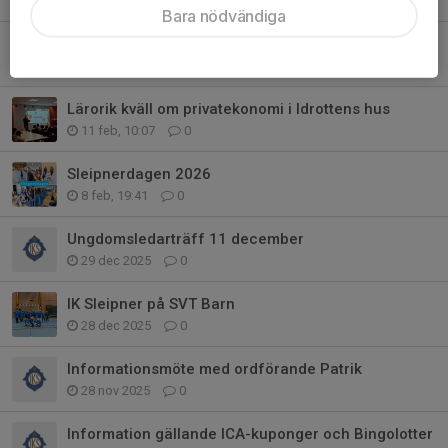
6 mar, 14:17
0
Bara nödvändiga
Lansering av Ledarportalen
1 mar, 18:39
0
Lärorik kväll om privatekonomi i Idrottens hus
11 feb, 10:07
0
Sleipnerdagen 2026
8 feb, 19:41
0
Ungdomsledarträff 11 december
29 dec 2025
0
IK Sleipner på SVT Barn
28 dec 2025
0
Informationsmöte med ordförande Patrik
28 nov 2025
0
Information gällande ICA-kuponger och Bingolotter