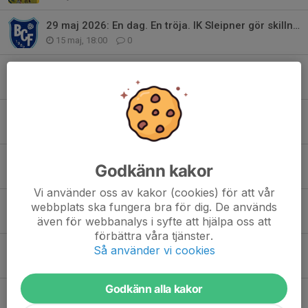
29 maj 2026: En dag. En tröja. IK Sleipner gör skillnad
15 maj, 18:00
0
Påminnelse Enkät
3 maj, 11:10
0
Ledarportalen - våra ledares levande källa för info
1 maj, 16:50
0
Matchklimatshelg 9-10 maj 2026
Godkänn kakor
30 apr, 12:05
0
Vi använder oss av kakor (cookies) för att vår
Randig Coach - till dig som ungdomsledare enkäten
webbplats ska fungera bra för dig. De används
23 apr, 08:30
0
även för webbanalys i syfte att hjälpa oss att
förbättra våra tjänster.
Randig Coach - till dig som ungdomsledare
Så använder vi cookies
22 apr, 18:21
0
Godkänn alla kakor
Prank och idolmöte i Ektorpshallen