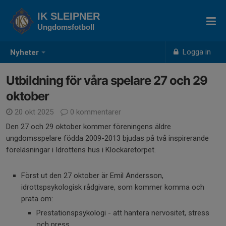
IK SLEIPNER
Ungdomsfotboll
Logga in
Nyheter
Utbildning för våra spelare 27 och 29
oktober
20 okt 2025
0 kommentarer
Den 27 och 29 oktober kommer föreningens äldre
ungdomsspelare födda 2009-2013 bjudas på två inspirerande
föreläsningar i Idrottens hus i Klockaretorpet.
Först ut den 27 oktober är Emil Andersson,
idrottspsykologisk rådgivare, som kommer komma och
prata om:
Prestationspsykologi - att hantera nervositet, stress
och press.