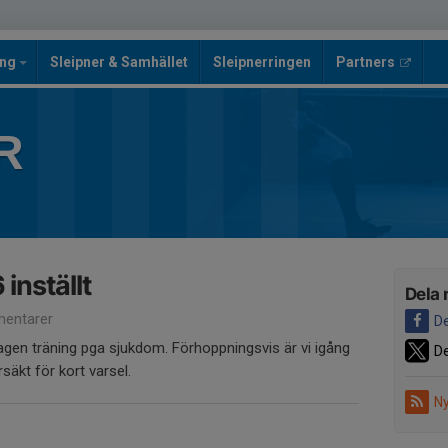
ing
Sleipner & Samhället
Sleipnerringen
Partners
R
inställt
Dela 
entarer
De
dagen träning pga sjukdom. Förhoppningsvis är vi igång
De
säkt för kort varsel.
Ny