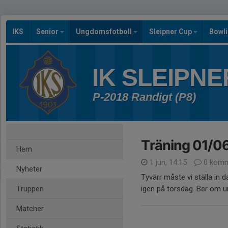
IKS
Senior
Ungdomsfotboll
Sleipner Cup
Bowl
IK SLEIPNE
P-2018 Randigt (P8)
Träning 01/06 
Hem
1 jun, 14:15
0 komm
Nyheter
Tyvärr måste vi ställa in 
Truppen
igen på torsdag. Ber om ur
Matcher