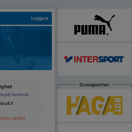
Logga in
Dresspartner
nyhet
la på Facebook
la på X
heter via RSS