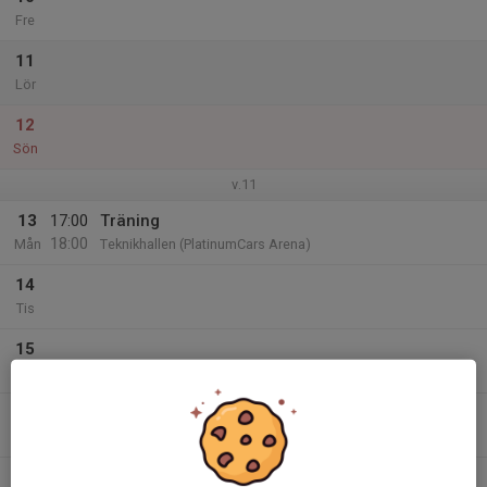
Fre
11
Lör
12
Sön
v.11
13
17:00
Träning
18:00
Mån
Teknikhallen (PlatinumCars Arena)
14
Tis
15
Ons
16
Tor
17