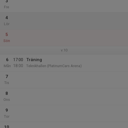
3
Fre
4
Lör
5
Sön
v.10
6
17:00
Träning
18:00
Mån
Teknikhallen (PlatinumCars Arena)
7
Tis
8
Ons
9
Tor
10