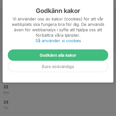
Fre
Godkänn kakor
18
Vi använder oss av kakor (cookies) för att vår
Lör
webbplats ska fungera bra för dig. De används
19
14:00
Match mot Skärblacka IF
även för webbanalys i syfte att hjälpa oss att
15:30
Sön
Träningsmatcher
förbättra våra tjänster.
Ektorpshallen
Så använder vi cookies
v.12
Godkänn alla kakor
20
17:00
Träning
18:00
Mån
Teknikhallen (PlatinumCars Arena)
Bara nödvändiga
21
Tis
22
Ons
23
Tor