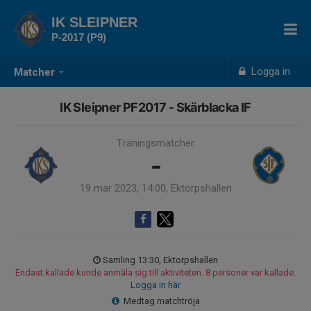
IK SLEIPNER
P-2017 (P9)
Logga in
Matcher
IK Sleipner PF2017 - Skärblacka IF
Träningsmatcher
-
19 mar 2023, 14:00, Ektorpshallen
Samling 13:30, Ektorpshallen
Endast kallade kunde anmäla sig till aktiviteten. 8 personer var kallade.
Logga in här
Medtag matchtröja