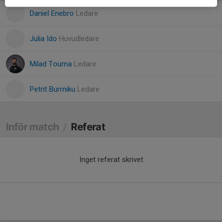
Daniel Enebro
Ledare
Julia Ido
Huvudledare
Milad Touma
Ledare
Petrit Burrniku
Ledare
Inför match
/
Referat
Inget referat skrivet