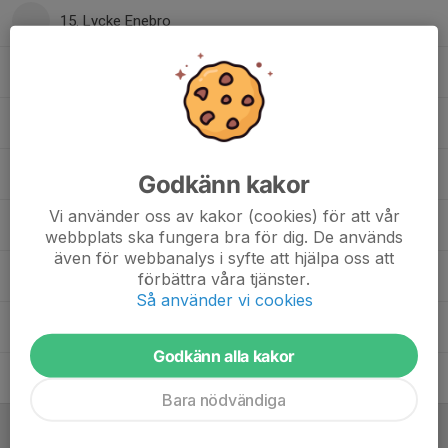
15. Lycke Enebro
4. Matteus Mourad
9. Melwin Källsholm
20. Nahuel Carmona
Godkänn kakor
Vi använder oss av kakor (cookies) för att vår
2. Nathalie Davidsson
webbplats ska fungera bra för dig. De används
även för webbanalys i syfte att hjälpa oss att
12. Noelle Ido
förbättra våra tjänster.
Så använder vi cookies
11. Rita Ruya
Godkänn alla kakor
7. Vincent Tan
Bara nödvändiga
Ledare