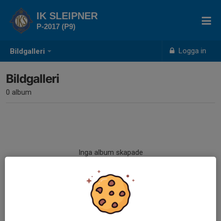
IK SLEIPNER
P-2017 (P9)
Logga in
Bildgalleri
Bildgalleri
0 album
Inga album skapade