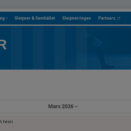
ing
Sleipner & Samhället
Sleipnerringen
Partners
R
a
Mars 2026
h teori