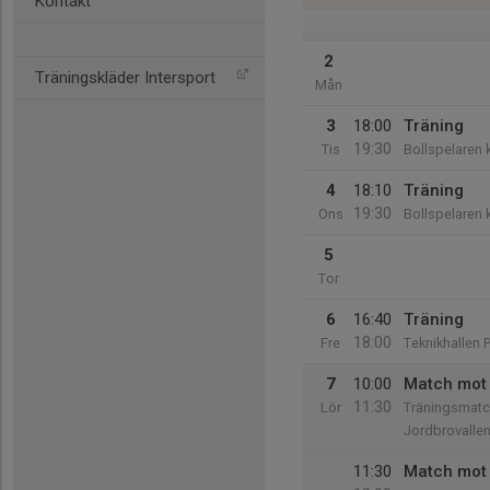
Kontakt
2
Träningskläder Intersport
Mån
3
18:00
Träning
19:30
Tis
Bollspelaren 
4
18:10
Träning
19:30
Ons
Bollspelaren 
5
Tor
6
16:40
Träning
18:00
Fre
Teknikhallen 
7
10:00
Match mot 
11:30
Lör
Träningsmatc
Jordbrovalle
11:30
Match mot 