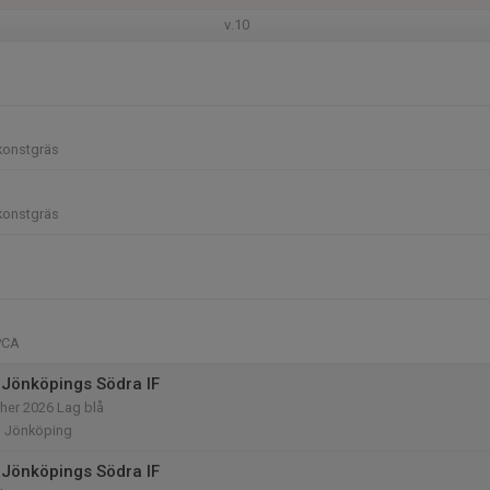
v.10
konstgräs
konstgräs
PCA
Jönköpings Södra IF
her 2026 Lag blå
n Jönköping
Jönköpings Södra IF