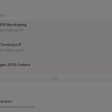
PCA
IFK Norrköping
her 2026 Lag Vit
Torstorps IF
her 2026 Lag blå
agen 2026-Ledare
v.12
d teori
+ Bollspelaren konstgräs