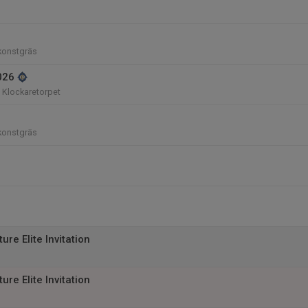
konstgräs
026
, Klockaretorpet
konstgräs
ure Elite Invitation
ure Elite Invitation