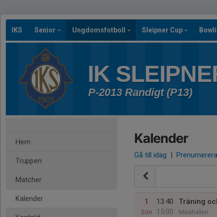
IKS
Senior
Ungdomsfotboll
Sleipner Cup
Bowl
IK SLEIPNE
P-2013 Randigt (P13)
Kalender
Hem
Gå till idag
|
Prenumerer
Truppen
Matcher
Kalender
1
13:40
Träning oc
15:00
Sön
Maxihallen