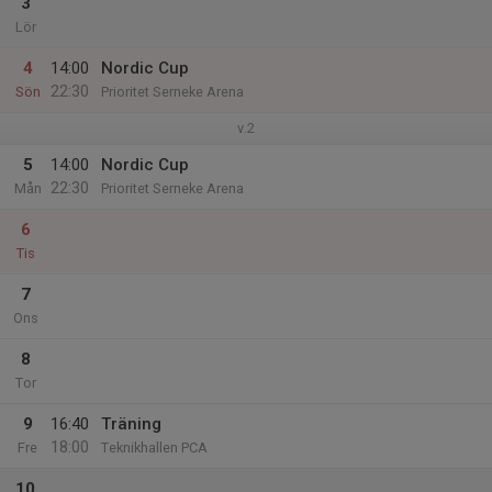
3
Lör
4
14:00
Nordic Cup
22:30
Sön
Prioritet Serneke Arena
v.2
5
14:00
Nordic Cup
22:30
Mån
Prioritet Serneke Arena
6
Tis
7
Ons
8
Tor
9
16:40
Träning
18:00
Fre
Teknikhallen PCA
10