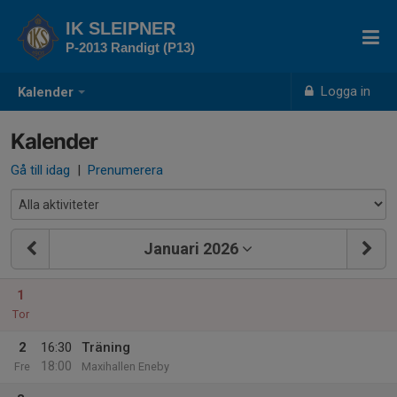
IK SLEIPNER
P-2013 Randigt (P13)
Logga in
Kalender
Kalender
Gå till idag
|
Prenumerera
Januari 2026
1
Tor
2
16:30
Träning
18:00
Fre
Maxihallen Eneby