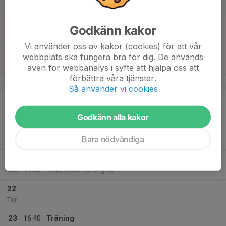
Lör
18
14:00
Träning
Godkänn kakor
15:00
Sön
Maxihallen
Vi använder oss av kakor (cookies) för att vår
15:30
Ledarmöte
webbplats ska fungera bra för dig. De används
17:00
Trece
även för webbanalys i syfte att hjälpa oss att
förbättra våra tjänster.
v.4
Så använder vi cookies
19
Mån
Godkänn alla kakor
20
18:10
Träning
Bara nödvändiga
19:30
Tis
Bollspelaren konstgräs
21
18:10
Träning
19:30
Ons
Bollspelaren konstgräs
22
Tor
23
16:40
Träning