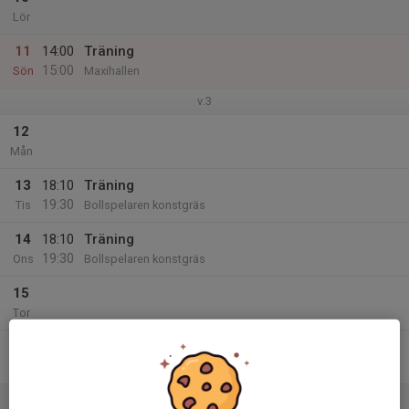
Lör
11
14:00
Träning
15:00
Sön
Maxihallen
v.3
12
Mån
13
18:10
Träning
19:30
Tis
Bollspelaren konstgräs
14
18:10
Träning
19:30
Ons
Bollspelaren konstgräs
15
Tor
16
16:40
Träning
18:00
Fre
Teknikhallen PCA
17