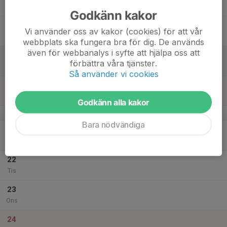
Tor
Godkänn kakor
18
Vi använder oss av kakor (cookies) för att vår
Fre
webbplats ska fungera bra för dig. De används
även för webbanalys i syfte att hjälpa oss att
19
förbättra våra tjänster.
Lör
Så använder vi cookies
20
Sön
Godkänn alla kakor
v.52
Bara nödvändiga
21
Mån
22
Tis
23
Ons
24