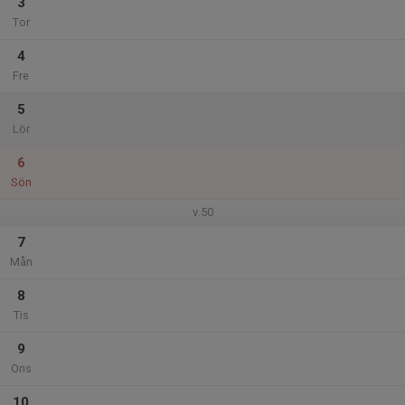
3
Tor
4
Fre
5
Lör
6
Sön
v.50
7
Mån
8
Tis
9
Ons
10