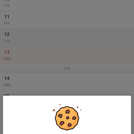
Tor
11
Fre
12
Lör
13
Sön
v.51
14
Mån
15
Tis
16
Ons
17