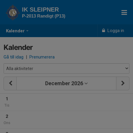
IK SLEIPNER
P-2013 Randigt (P13)
Logga in
Kalender
Kalender
Gå till idag
|
Prenumerera
December 2026
1
Tis
2
Ons