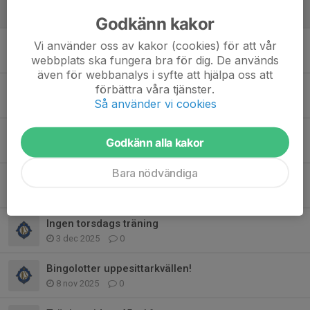
16 feb, 17:48
0
Godkänn kakor
Info
Vi använder oss av kakor (cookies) för att vår
webbplats ska fungera bra för dig. De används
10 feb, 18:49
0
även för webbanalys i syfte att hjälpa oss att
förbättra våra tjänster.
Medlems- och aktivitetsavgift för 2026
Så använder vi cookies
25 jan, 19:14
0
Final i Kimstad cup
Godkänn alla kakor
20 dec 2025
0
Bara nödvändiga
Bingolotter
9 dec 2025
0
Ingen torsdags träning
3 dec 2025
0
Bingolotter uppesittarkvällen!
8 nov 2025
0