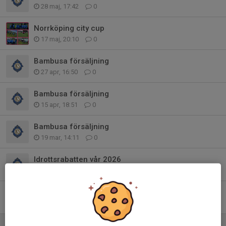
28 maj, 17:42
0
Norrköping city cup
17 maj, 20:10
0
Bambusa försäljning
27 apr, 16:50
0
Bambusa försäljning
15 apr, 18:51
0
Bambusa försäljning
19 mar, 14:11
0
Idrottsrabatten vår 2026
10 mar, 17:19
0
Newbody leverans
25 feb, 07:58
0
Newbody försäljning slut