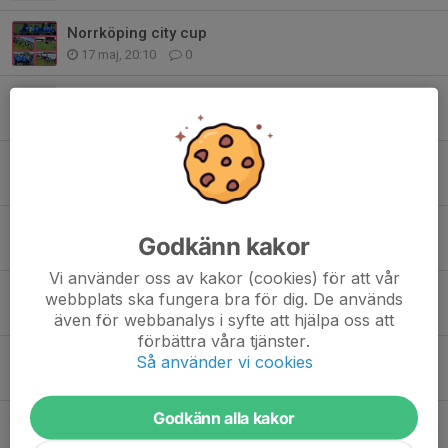
Norrköping city cup
17 maj, 20:10
0
Bambusa försäljning
27 apr, 16:50
0
Bambusa försäljning
15 apr, 18:51
0
Bambusa försäljning
Godkänn kakor
19 mar, 14:11
0
Vi använder oss av kakor (cookies) för att vår
Idrottsrabatten vår 2026
webbplats ska fungera bra för dig. De används
10 mar, 17:19
0
även för webbanalys i syfte att hjälpa oss att
förbättra våra tjänster.
Newbody leverans
Så använder vi cookies
25 feb, 07:58
0
Godkänn alla kakor
Newbody försäljning slut
16 feb, 17:48
0