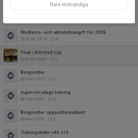
Bara nödvändiga
Info
10 feb, 18:49
0
Medlems- och aktivitetsavgift för 2026
25 jan, 19:14
0
Final i Kimstad cup
20 dec 2025
0
Bingolotter
9 dec 2025
0
Ingen torsdags träning
3 dec 2025
0
Bingolotter uppesittarkvällen!
8 nov 2025
0
Träningstider v45-v16