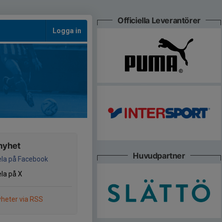
Officiella Leverantörer
Logga in
nyhet
Huvudpartner
la på Facebook
la på X
heter via RSS