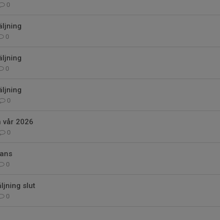
0
ljning
0
ljning
0
ljning
0
n vår 2026
0
rans
0
jning slut
0