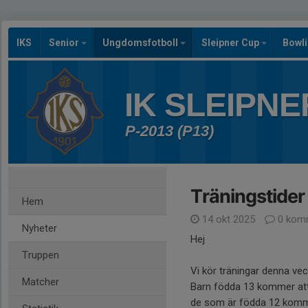
IKS
Senior
Ungdomsfotboll
Sleipner Cup
Bowl
IK SLEIPNE
P-2013 (P13)
Träningstider
Hem
14 okt 2025
0 kom
Nyheter
Hej
Truppen
Vi kör träningar denna vec
Matcher
Barn födda 13 kommer att 
de som är födda 12 kommer