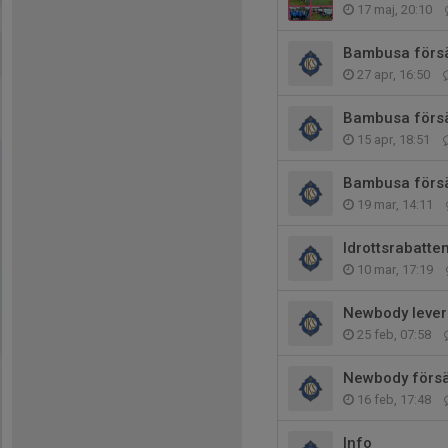
17 maj, 20:10
Bambusa försä
27 apr, 16:50
Bambusa försä
15 apr, 18:51
Bambusa försä
19 mar, 14:11
Idrottsrabatte
10 mar, 17:19
Newbody leve
25 feb, 07:58
Newbody försäl
16 feb, 17:48
Info