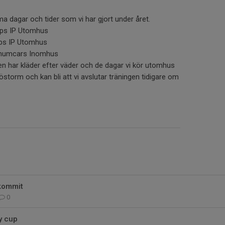
 dagar och tider som vi har gjort under året.
rps IP Utomhus
rps IP Utomhus
tinumcars Inomhus
rnen har kläder efter väder och de dagar vi kör utomhus
nöstorm och kan bli att vi avslutar träningen tidigare om
kommit
0
y cup