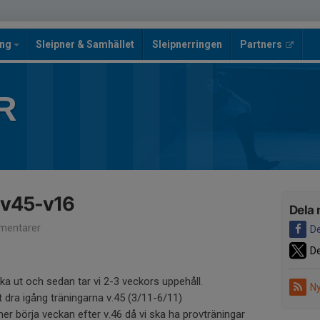
ing
Sleipner & Samhället
Sleipnerringen
Partners
R
 v45-v16
Dela 
mentarer
De
De
ka ut och sedan tar vi 2-3 veckors uppehåll.
Ny
dra igång träningarna v.45 (3/11-6/11)
 börja veckan efter v.46 då vi ska ha provträningar