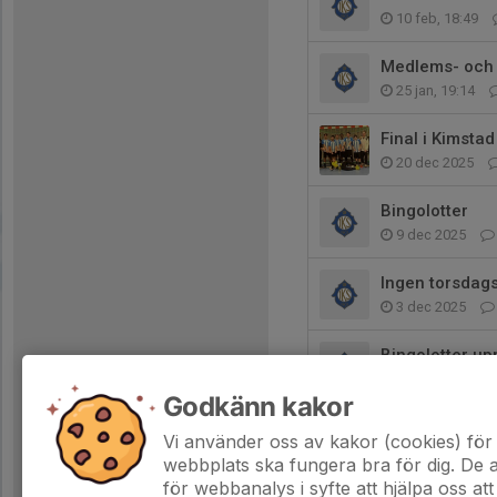
10 feb, 18:49
Medlems- och a
25 jan, 19:14
Final i Kimsta
20 dec 2025
Bingolotter
9 dec 2025
Ingen torsdags
3 dec 2025
Bingolotter upp
8 nov 2025
Godkänn kakor
Träningstider 
Vi använder oss av kakor (cookies) för 
14 okt 2025
webbplats ska fungera bra för dig. De
för webbanalys i syfte att hjälpa oss att