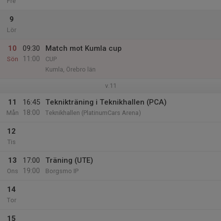
Fre
9
Lör
10
09:30
Match mot Kumla cup
11:00
Sön
CUP
Kumla, Örebro län
v.11
11
16:45
Teknikträning i Teknikhallen (PCA)
18:00
Mån
Teknikhallen (PlatinumCars Arena)
12
Tis
13
17:00
Träning (UTE)
19:00
Ons
Borgsmo IP
14
Tor
15