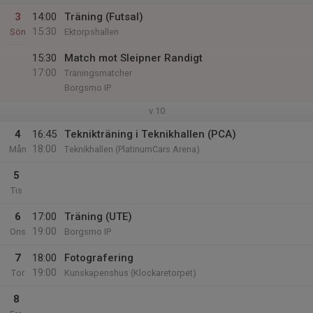
3
14:00
Träning (Futsal)
15:30
Sön
Ektorpshallen
15:30
Match mot Sleipner Randigt
17:00
Träningsmatcher
Borgsmo IP
v.10
4
16:45
Teknikträning i Teknikhallen (PCA)
18:00
Mån
Teknikhallen (PlatinumCars Arena)
5
Tis
6
17:00
Träning (UTE)
19:00
Ons
Borgsmo IP
7
18:00
Fotografering
19:00
Tor
Kunskapenshus (Klockaretorpet)
8