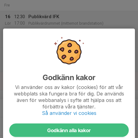
Fre
16
12:30
Publikvärd IFK
17:00
Lör
Publikvärdrummet (mittemot brandstation)
14:00
Löpträning
15:30
Borgsmo IP
14:00
Match mot Jaguar
15:30
Träningsmatcher
Borgsmo IP
Godkänn kakor
17
10:10
Waria cup (flickor)
12:30
Sön
Ektorpshallen
Vi använder oss av kakor (cookies) för att vår
webbplats ska fungera bra för dig. De används
v.12
även för webbanalys i syfte att hjälpa oss att
18
16:45
Teknikträning i Teknikhallen (PCA)
förbättra våra tjänster.
18:00
Mån
Teknikhallen (PlatinumCars Arena)
Så använder vi cookies
19
Godkänn alla kakor
Tis