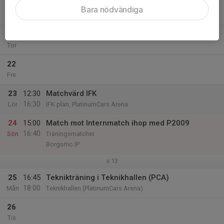
20
17:00
Träning (UTE)
Bara nödvändiga
19:00
Ons
Borgsmo IP
21
Tor
22
Fre
23
12:30
Matchvärd IFK
16:30
Lör
IFK plan, PlatinumCars Arena
24
15:00
Match mot Internmatch ihop med P2009
16:40
Sön
Träningsmatcher
Borgsmo IP
v.13
25
16:45
Teknikträning i Teknikhallen (PCA)
18:00
Mån
Teknikhallen (PlatinumCars Arena)
26
Tis