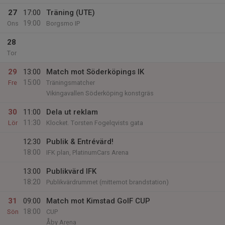
27
17:00
Träning (UTE)
19:00
Ons
Borgsmo IP
28
Tor
29
13:00
Match mot Söderköpings IK
15:00
Fre
Träningsmatcher
Vikingavallen Söderköping konstgräs
30
11:00
Dela ut reklam
11:30
Lör
Klocket. Torsten Fogelqvists gata
12:30
Publik & Entrévärd!
18:00
IFK plan, PlatinumCars Arena
13:00
Publikvärd IFK
18:20
Publikvärdrummet (mittemot brandstation)
31
09:00
Match mot Kimstad GoIF CUP
18:00
Sön
CUP
Åby Arena