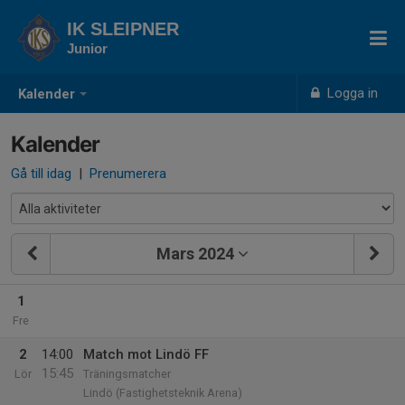
IK SLEIPNER
Junior
Logga in
Kalender
Kalender
Gå till idag
|
Prenumerera
Mars 2024
1
Fre
2
14:00
Match mot Lindö FF
15:45
Lör
Träningsmatcher
Lindö (Fastighetsteknik Arena)