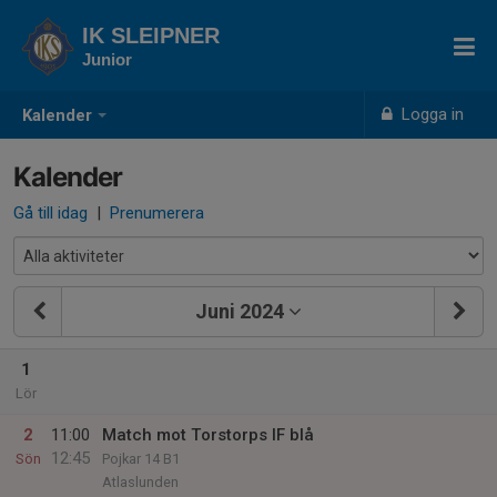
IK SLEIPNER
Junior
Logga in
Kalender
Kalender
Gå till idag
|
Prenumerera
Juni 2024
1
Lör
2
11:00
Match mot Torstorps IF blå
12:45
Sön
Pojkar 14 B1
Atlaslunden