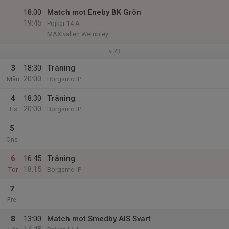
18:00
Match mot Eneby BK Grön
19:45
Pojkar 14 A
MAXIvallen Wembley
v.23
3
18:30
Träning
20:00
Mån
Borgsmo IP
4
18:30
Träning
20:00
Tis
Borgsmo IP
5
Ons
6
16:45
Träning
18:15
Tor
Borgsmo IP
7
Fre
8
13:00
Match mot Smedby AIS Svart