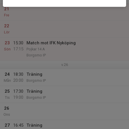
21
Fre
22
Lör
23
15:30
Match mot IFK Nyköping
17:15
Sön
Pojkar 14 A
Borgsmo IP
v.26
24
18:30
Träning
20:00
Mån
Borgsmo IP
25
17:30
Träning
19:00
Tis
Borgsmo IP
26
Ons
27
16:45
Träning