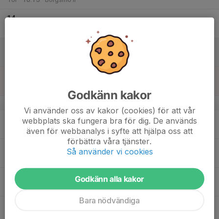
14
Fre
15
Lör
16
Sön
Godkänn kakor
v.25
Vi använder oss av kakor (cookies) för att vår
17
18:30
Träning
webbplats ska fungera bra för dig. De används
20:00
Mån
Borgsmo IP
även för webbanalys i syfte att hjälpa oss att
förbättra våra tjänster.
18
18:30
Träning
Så använder vi cookies
20:00
Tis
Borgsmo IP
19
Godkänn alla kakor
Ons
Bara nödvändiga
20
16:45
Träning
18:15
Tor
Borgsmo IP