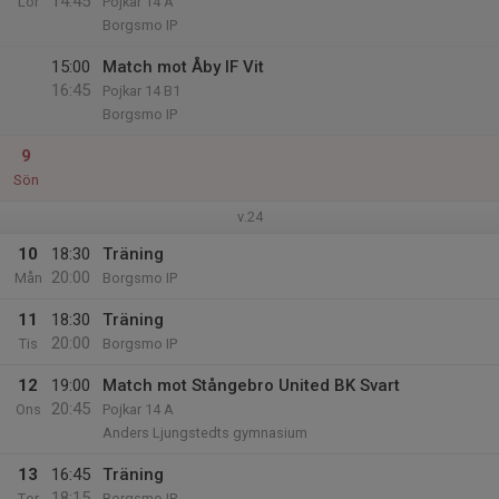
14:45
Lör
Pojkar 14 A
Borgsmo IP
15:00
Match mot Åby IF Vit
16:45
Pojkar 14 B1
Borgsmo IP
9
Sön
v.24
10
18:30
Träning
20:00
Mån
Borgsmo IP
11
18:30
Träning
20:00
Tis
Borgsmo IP
12
19:00
Match mot Stångebro United BK Svart
20:45
Ons
Pojkar 14 A
Anders Ljungstedts gymnasium
13
16:45
Träning
18:15
Tor
Borgsmo IP