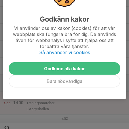
20:00
Mån
Borgsmo IP
17
19:30
Swedbank
Godkänn kakor
20:30
Tis
Idrottens Hus Klockaretorpet
Vi använder oss av kakor (cookies) för att vår
18
18:00
Säsongsavslutningen
webbplats ska fungera bra för dig. De används
20:00
Ons
Sandbergsgatan 6 (Sleipner Kansliet)
även för webbanalys i syfte att hjälpa oss att
19
15:00
Julgransutdelning
förbättra våra tjänster.
19:00
Så använder vi cookies
Tor
Spiralen parkeringen
20
Godkänn alla kakor
Fre
21
Bara nödvändiga
Lör
22
12:00
Match mot Smedby AIS
14:00
Sön
Träningsmatcher
Ektorpshallen
v.52
23