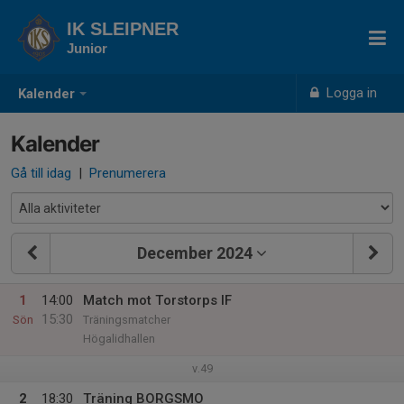
IK SLEIPNER
Junior
Logga in
Kalender
Kalender
Gå till idag
|
Prenumerera
December 2024
1
14:00
Match mot Torstorps IF
15:30
Sön
Träningsmatcher
Högalidhallen
v.49
2
18:30
Träning BORGSMO