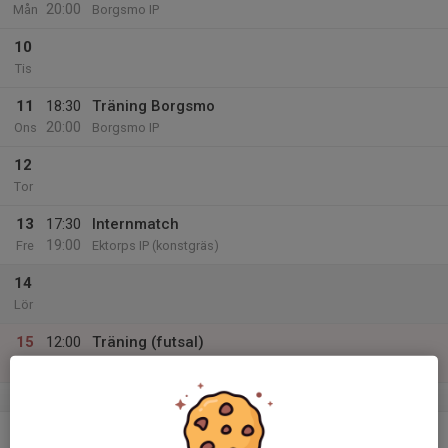
20:00
Mån
Borgsmo IP
10
Tis
11
18:30
Träning Borgsmo
20:00
Ons
Borgsmo IP
12
Tor
13
17:30
Internmatch
19:00
Fre
Ektorps IP (konstgräs)
14
Lör
15
12:00
Träning (futsal)
14:00
Sön
Ektorpshallen
v.51
16
18:30
Träning