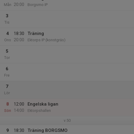
20:00
Mån
Borgsmo IP
3
Tis
4
18:30
Träning
20:00
Ons
Ektorps IP (konstgräs)
5
Tor
6
Fre
7
Lör
8
12:00
Engelska ligan
14:00
Sön
Ektorpshallen
v.50
9
18:30
Träning BORGSMO