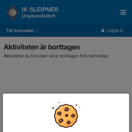
IK SLEIPNER
Ungdomsfotboll
Logga in
Till hemsidan
Aktiviteten är borttagen
Aktiviteten du försöker nå är borttagen från hemsidan.