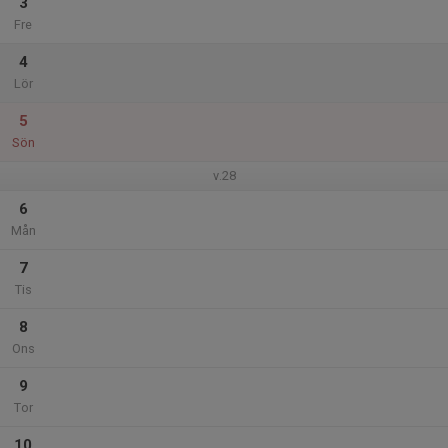
3
Fre
4
Lör
5
Sön
v.28
6
Mån
7
Tis
8
Ons
9
Tor
10