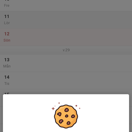
Fre
11
Lör
12
Sön
v.29
13
Mån
14
Tis
15
Ons
16
Tor
17