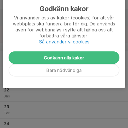
Fre
Godkänn kakor
18
Vi använder oss av kakor (cookies) för att vår
Lör
webbplats ska fungera bra för dig. De används
även för webbanalys i syfte att hjälpa oss att
19
förbättra våra tjänster.
Sön
Så använder vi cookies
v.30
20
Godkänn alla kakor
Mån
Bara nödvändiga
21
Tis
22
Ons
23
Tor
24