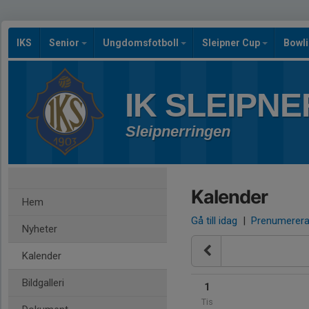
IKS
Senior
Ungdomsfotboll
Sleipner Cup
Bowl
IK SLEIPNE
Sleipnerringen
Kalender
Hem
Gå till idag
|
Prenumerer
Nyheter
Kalender
Bildgalleri
1
Tis