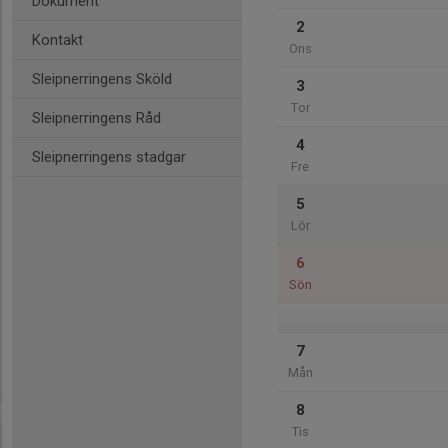
Dokument
2
Kontakt
Ons
Sleipnerringens Sköld
3
Tor
Sleipnerringens Råd
4
Sleipnerringens stadgar
Fre
5
Lör
6
Sön
7
Mån
8
Tis