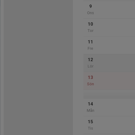
9
Ons
10
Tor
11
Fre
12
Lör
13
Sön
14
Mån
15
Tis