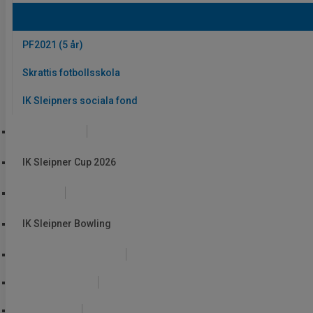
PF2020 (P6)
PF2021 (5 år)
Skrattis fotbollsskola
IK Sleipners sociala fond
Sleipner Cup
IK Sleipner Cup 2026
Bowling
IK Sleipner Bowling
Sleipner & Samhället
Sleipnerringen
Partners