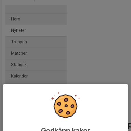
Hem
Nyheter
Truppen
Matcher
Statistik
Kalender
Bildgalleri
Kontakt
☀️ Information om sommarup
Godkänn kakor