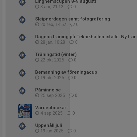
Linghemscupen 8-9 augusti
3 apr, 21:12
0
Sleipnerdagen samt fotografering
20 feb, 14:52
0
Dagens träning på Teknikhallen iställd. Ny trä
28 jan, 10:28
0
Träningstid (vinter)
22 okt 2025
0
Bemanning av föreningacup
19 okt 2025
0
Påminnelse
25 sep 2025
0
Värdecheckar!
4 sep 2025
0
Uppehåll juli
19 jun 2025
0