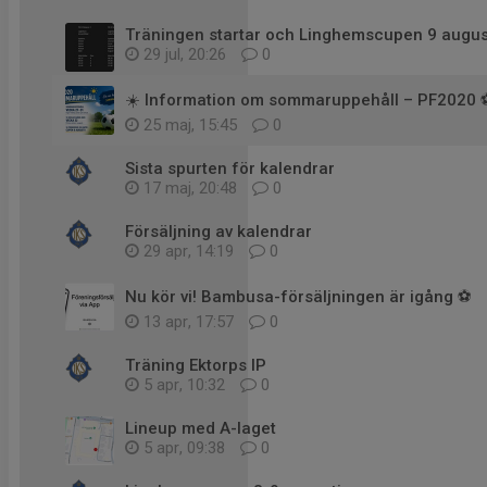
Träningen startar och Linghemscupen 9 augus
29 jul, 20:26
0
☀️ Information om sommaruppehåll – PF2020 
25 maj, 15:45
0
Sista spurten för kalendrar
17 maj, 20:48
0
Försäljning av kalendrar
29 apr, 14:19
0
Nu kör vi! Bambusa-försäljningen är igång ⚽️
13 apr, 17:57
0
Träning Ektorps IP
5 apr, 10:32
0
Lineup med A-laget
5 apr, 09:38
0