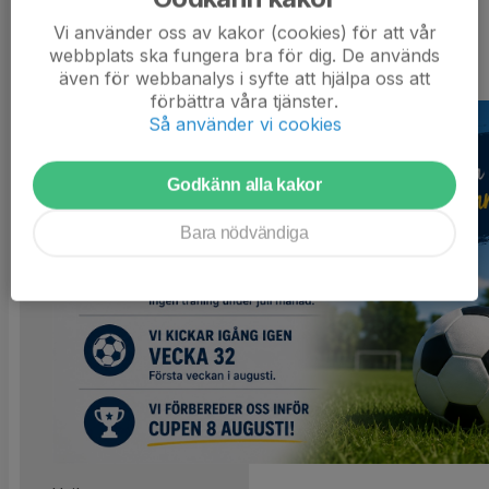
– PF2020 ⚽
Vi använder oss av kakor (cookies) för att vår
webbplats ska fungera bra för dig. De används
även för webbanalys i syfte att hjälpa oss att
25 maj, 15:45
0 kommentarer
förbättra våra tjänster.
Så använder vi cookies
Godkänn alla kakor
Bara nödvändiga