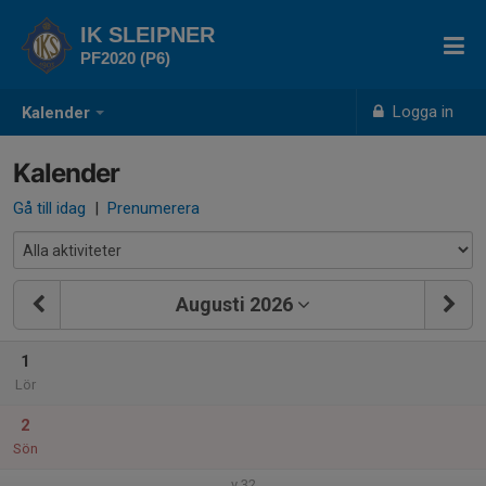
IK SLEIPNER
PF2020 (P6)
Logga in
Kalender
Kalender
Gå till idag
|
Prenumerera
Augusti 2026
1
Lör
2
Sön
v.32