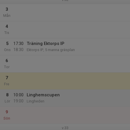
3
Mån
4
Tis
5
17:30
Träning Ektorps IP
18:30
Ons
Ektorps IP, 5 manna gräsplan
6
Tor
7
Fre
8
10:00
Linghemscupen
19:00
Lör
Lingheden
9
Sön
v.33