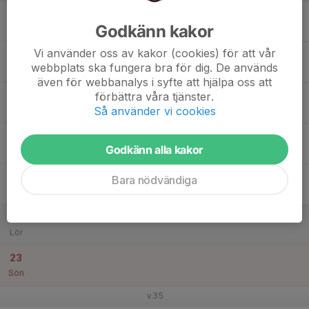
17
Godkänn kakor
Mån
Vi använder oss av kakor (cookies) för att vår
18
webbplats ska fungera bra för dig. De används
Tis
även för webbanalys i syfte att hjälpa oss att
19
17:30
Träning Ektorps IP
förbättra våra tjänster.
18:30
Så använder vi cookies
Ons
Ektorps IP, 5 manna gräsplan
20
Godkänn alla kakor
Tor
21
Bara nödvändiga
Fre
22
Lör
23
Sön
v.35