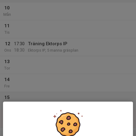
10
Mån
11
Tis
12
17:30
Träning Ektorps IP
18:30
Ons
Ektorps IP, 5 manna gräsplan
13
Tor
14
Fre
15
Lör
16
Sön
v.34