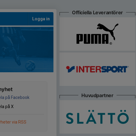
Officiella Leverantörer
Logga in
nyhet
Huvudpartner
la på Facebook
la på X
heter via RSS