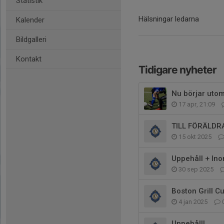
Statistik
Hälsningar ledarna
Kalender
Bildgalleri
Kontakt
Tidigare nyheter
Nu börjar uto
17 apr, 21:09
TILL FÖRÄLDR
15 okt 2025
Uppehåll + In
30 sep 2025
Boston Grill C
4 jan 2025
Uppehåll!