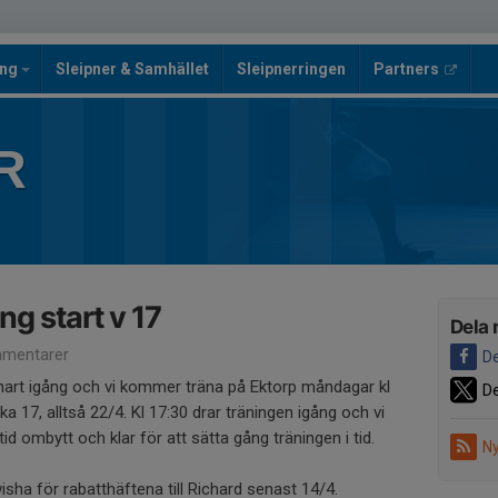
ing
Sleipner & Samhället
Sleipnerringen
Partners
R
g start v 17
Dela 
mentarer
De
rt igång och vi kommer träna på Ektorp måndagar kl
De
a 17, alltså 22/4. Kl 17:30 drar träningen igång och vi
d ombytt och klar för att sätta gång träningen i tid.
Ny
ha för rabatthäftena till Richard senast 14/4.