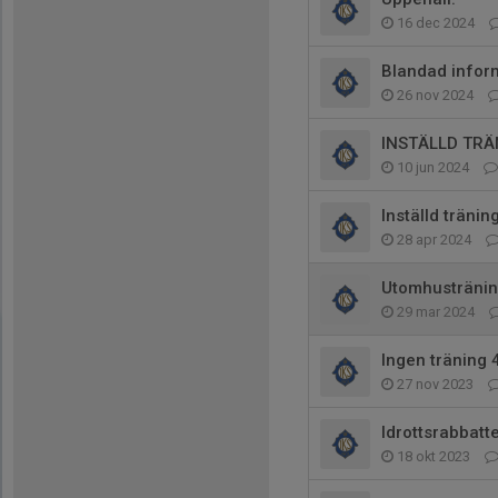
16 dec 2024
Blandad infor
26 nov 2024
INSTÄLLD TRÄ
10 jun 2024
Inställd tränin
28 apr 2024
Utomhusträning
29 mar 2024
Ingen träning
27 nov 2023
Idrottsrabbatt
18 okt 2023