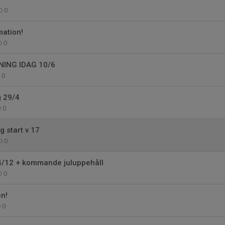
0
mation!
0
NING IDAG 10/6
0
g 29/4
0
 start v 17
0
 4/12 + kommande juluppehåll
0
en!
0