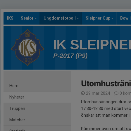
IKS
Senior
Ungdomsfotboll
Sleipner Cup
Bowl
IK SLEIPNE
P-2017 (P9)
Utomhustränin
Hem
29 mar 2024
0 kom
Nyheter
Utomhussäsongen drar sna
Truppen
17:30-18:30 med start veck
önskar att man kommer i ti
Matcher
Påminmer även om att swis