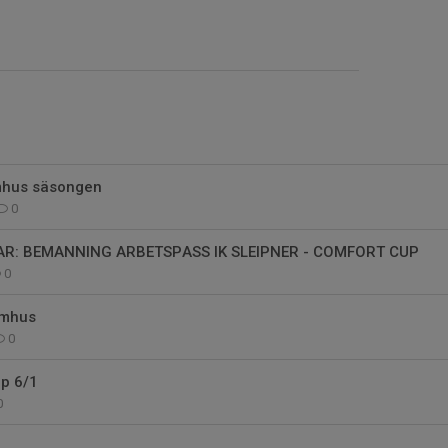
mhus säsongen
0
AR: BEMANNING ARBETSPASS IK SLEIPNER - COMFORT CUP
0
omhus
0
up 6/1
0