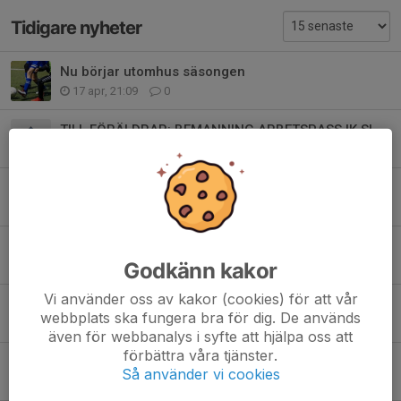
Tidigare nyheter
Nu börjar utomhus säsongen
17 apr, 21:09
0
TILL FÖRÄLDRAR: BEMANNING ARBETSPASS IK SLEIPNER - COMFORT CUP
15 okt 2025
0
Uppehåll + Inomhus
30 sep 2025
0
Boston Grill Cup 6/1
Godkänn kakor
4 jan 2025
0
Vi använder oss av kakor (cookies) för att vår
Uppehåll!
webbplats ska fungera bra för dig. De används
16 dec 2024
0
även för webbanalys i syfte att hjälpa oss att
förbättra våra tjänster.
Blandad information!
Så använder vi cookies
26 nov 2024
0