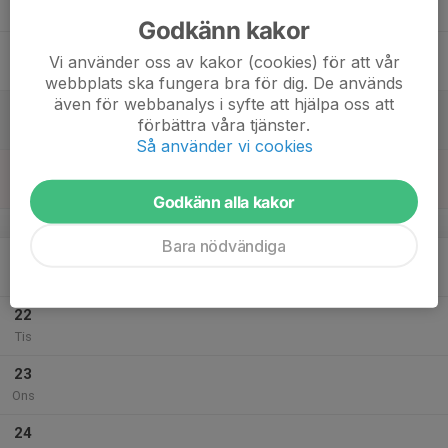
Tor
Godkänn kakor
18
Vi använder oss av kakor (cookies) för att vår
Fre
webbplats ska fungera bra för dig. De används
även för webbanalys i syfte att hjälpa oss att
19
förbättra våra tjänster.
Lör
Så använder vi cookies
20
Sön
Godkänn alla kakor
v.43
Bara nödvändiga
21
Mån
22
Tis
23
Ons
24