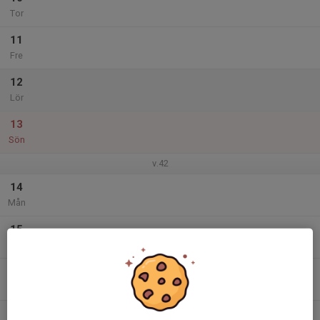
Tor
11
Fre
12
Lör
13
Sön
v.42
14
Mån
15
Tis
16
Ons
17