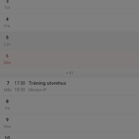
3
Tor
4
Fre
5
Lör
6
Sön
v.41
7
17:30
Träning utomhus
18:30
Mån
Ektorps IP
8
Tis
9
Ons
10