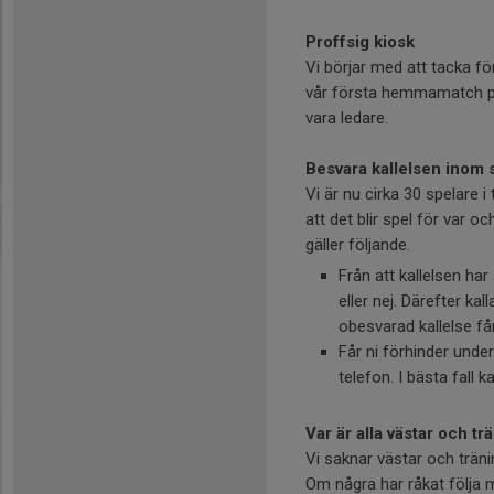
Proffsig kiosk
Vi börjar med att tacka f
vår första hemmamatch på E
vara ledare.
Besvara kallelsen inom 
Vi är nu cirka 30 spelare i
att det blir spel för var o
gäller följande.
Från att kallelsen har
eller nej. Därefter ka
obesvarad kallelse får
Får ni förhinder und
telefon. I bästa fall 
Var är alla västar och t
Vi saknar västar och träni
Om några har råkat följa 