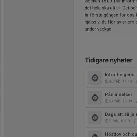
klockan 15.00. Där inform
det hela ska gå till. Det 
är första gången för oss 
hjälps vi åt. Hör av er o
under veckan.
Tidigare nyheter
Inför helgens 
26 feb, 11:14
Påminnelser
24 feb, 15:08
Dags att sälja 
5 feb, 10:38
Höstlov och c