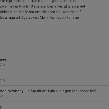
erar representanter från matchorganisationen om hur
behövs mellan 6 och 10 spelare, gärna fler. Eftersom det
tänker vi att det är bra om alla som kan kommer, så
m det är några frågetecken. Mer information kommer
läger
0
0
med Newbody – hjälp till att fylla din egen lagkassa! ⚽️💙
0
up