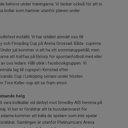
de behövs under träningarna. Vi tackar också för att ni
baka bollar som hamnar utanför planen under
lsfest inställd. Vi har istället anmält oss till
y och Finspång Cup på Arena Grosvad. Båda cuperna
n. Under juli kommer vi att ha ett sommaruppehåll, men
larna att träffas på Ektorp för spontanfotboll med eller
av oss ledare. Håll utkik i facebookgruppen. Vi
mäla lag till cupspel i Kimstad efter
andic Cup i Linköping senare under hösten.
en Tore Keller-cup att se fram emot.
ommande helg
 att vara bollkallar vid derbyt mot Smedby AIS hemma på
j. Vi ber er föräldrar att ta huvudansvaret för
edarna kommer att kalla de spelare som inte spelar
äldrar. Samlingen är utanför Platinumcars Arena