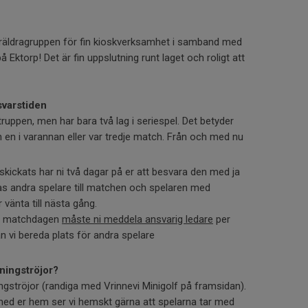
öräldragruppen för fin kioskverksamhet i samband med
ktorp! Det är fin uppslutning runt laget och roligt att
svarstiden
 truppen, men har bara två lag i seriespel. Det betyder
ch en i varannan eller var tredje match. Från och med nu
 skickats har ni två dagar på er att besvara den med ja
llas andra spelare till matchen och spelaren med
 vänta till nästa gång.
er matchdagen
måste ni meddela ansvarig ledare
per
kan vi bereda plats för andra spelare
räningströjor?
ngströjor (randiga med Vrinnevi Minigolf på framsidan).
med er hem ser vi hemskt gärna att spelarna tar med