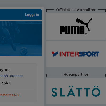
Officiella Leverantörer
Logga in
nyhet
Huvudpartner
la på Facebook
la på X
heter via RSS