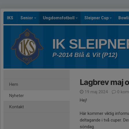
IKS
Senior
Ungdomsfotboll
Sleipner Cup
Bowl
IK SLEIPNE
P-2014 Blå & Vit (P12)
Lagbrev maj o
Hem
19 maj 2024
0 kom
Nyheter
Hej!
Kontakt
Här kommer viktig informa
deltagande i två cuper. De
söndag.