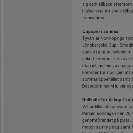
sig dem tillbaka eftersom 
hjälper oss att spela till
träningarna.
Cupspel i sommar
Tyvärr är Norrköpings fotbol
Jönsbergska Cup i Smedb
spelas i juni, se kalender
säkert kommer flera av kil
utan inblandning av någon 
kommer förmodligen att an
sommaruppehållet samt Sc
Dessutom har vi ju vår eg
Bollkalle för A-laget k
Vi har tilldelats ansvaret
Parken söndagen den 26 ma
genomförandet på plats. L
match samma dag samt för