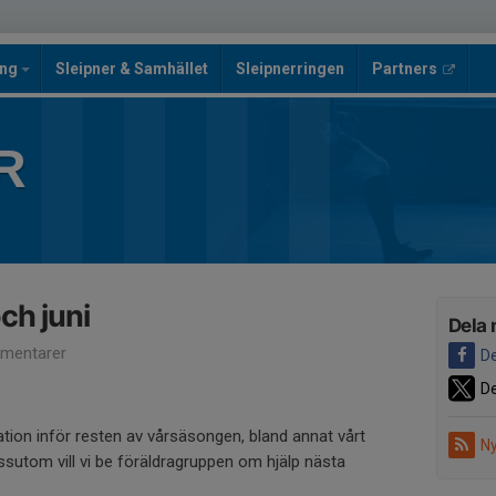
ing
Sleipner & Samhället
Sleipnerringen
Partners
R
ch juni
Dela 
mentarer
De
De
tion inför resten av vårsäsongen, bland annat vårt
Ny
ssutom vill vi be föräldragruppen om hjälp nästa