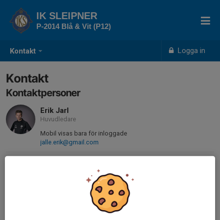
IK SLEIPNER
P-2014 Blå & Vit (P12)
Logga in
Kontakt
Kontakt
Kontaktpersoner
Erik Jarl
Huvudledare
Mobil visas bara för inloggade
jalle.erik@gmail.com
Fabian Aguirre
Ledare
076-527 62 49
fabian.aguirre79@gmail.com