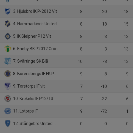
3. Hjulsbro IK P-2012 Vit
8
20
18
4. Hammarkinds United
8
18
15
5. IK Sleipner P12 Vit
8
3
13
6. Eneby BK P2012 Grön
8
3
13
7. Svärtinge SK Blå
10
-8
13
8. Borensbergs IF FK P2012 Vit
9
8
9
9. Torstorps IF vit
7
-10
6
10. Krokeks IF P12/13
7
-32
6
11. Lotorps IF
9
-72
1
12. Stångebro United BK 2012 U:2
0
0
0