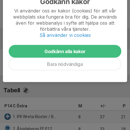
Godkänn kakor
Joar Grundström
Ledare
Vi använder oss av kakor (cookies) för att vår
webbplats ska fungera bra för dig. De används
Tobbe Rosén
Hjälptränare
även för webbanalys i syfte att hjälpa oss att
förbättra våra tjänster.
Så använder vi cookies
Referat
Godkänn alla kakor
Inget referat skrivet
Bara nödvändiga
Tabell
P14 C Östra
M
+/-
P
1. IFK Wreta Kloster / BK Ljungsbro P.12
8
37
21
2. Åtvidabergs FF P12 Röd
8
33
18