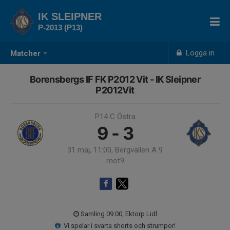
IK SLEIPNER
P-2013 (P13)
Logga in
Matcher
Borensbergs IF FK P2012 Vit - IK Sleipner
P2012Vit
P14 C Östra
9 - 3
31 maj, 11:00, Bergvallen A 9
mot9
Samling 09:00, Ektorp Lidl
Vi spelar i svarta shorts och strumpor!