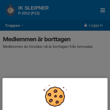
IK SLEIPNER
P-2013 (P13)
Logga in
Truppen
Medlemmen är borttagen
Medlemmen du försöker nå är borttagen från hemsidan.