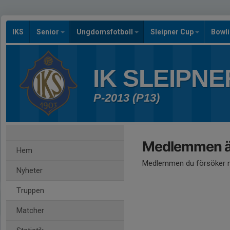
IKS
Senior
Ungdomsfotboll
Sleipner Cup
Bowl
IK SLEIPNE
P-2013 (P13)
Medlemmen är
Hem
Medlemmen du försöker nå
Nyheter
Truppen
Matcher