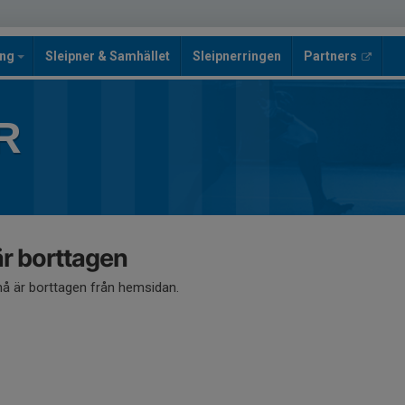
ing
Sleipner & Samhället
Sleipnerringen
Partners
R
 borttagen
 är borttagen från hemsidan.