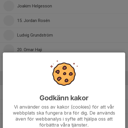
Joakim Helgesson
15. Jordan Rosén
Ludvig Grundström
20. Omar Haji
Sanim Nasek
Ledare
Asmir Mehmedovic
Ledare
Godkänn kakor
Vi använder oss av kakor (cookies) för att vår
Joar Grundström
Ledare
webbplats ska fungera bra för dig. De används
även för webbanalys i syfte att hjälpa oss att
Tobbe Rosén
Hjälptränare
förbättra våra tjänster.