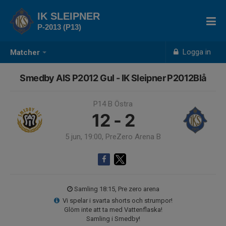
IK SLEIPNER
P-2013 (P13)
Logga in
Matcher
Smedby AIS P2012 Gul - IK Sleipner P2012Blå
P14 B Östra
12 - 2
5 jun, 19:00, PreZero Arena B
Samling 18:15, Pre zero arena
Vi spelar i svarta shorts och strumpor!
Glöm inte att ta med Vattenflaska!
Samling i Smedby!