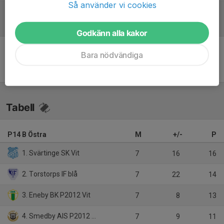
Så använder vi cookies
Referat
Godkänn alla kakor
Bara nödvändiga
Inget referat skrivet
Tabell
P14 B Östra
M
+/-
P
1. Svärtinge SK Vit
7
16
16
2. Torstorps IF blå
7
22
14
3. Eneby BK P2012 Vit
7
8
13
4. Smedby AIS P2012 Gul
7
9
11