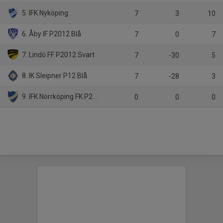
5. IFK Nyköping
7
3
10
6. Åby IF P2012 Blå
7
0
7
7. Lindö FF P2012 Svart
7
-30
5
8. IK Sleipner P12 Blå
7
-28
3
9. IFK Norrköping FK P2012 Blå
0
0
0